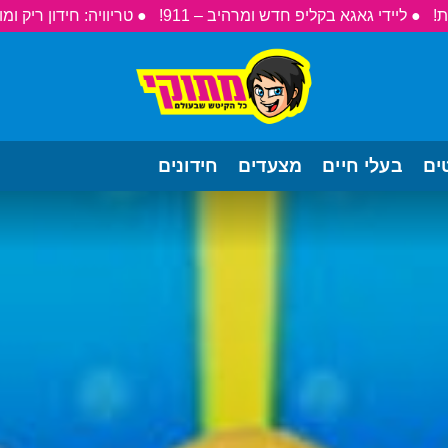
● ליידי גאגא בקליפ חדש ומרהיב – 911!
● טריוויה: חידון ריק ומו
ים
בעלי חיים
מצעדים
חידונים