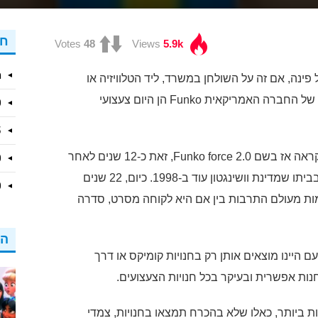
חד
Votes
48
Views
5.9k
מצ
פינה, אם זה על השולחן במשרד, ליד הטלוויזיה או
בפינת המשחקים של הילד, בובות הפופ (Pop!) של החברה האמריקאית Funko הן היום צעצועי
10 הס
15 הלה
סדרת הפופ הראשונה הוצגה לעולם ב-2010 ונקראה אז בשם Funko force 2.0, זאת כ-12 שנים לאחר
10 הל
שחברת Funko הוקמה כחברה בידי מייק בקר בביתו שמדינת וושינגטון עוד ב-1998. כיום, 22 שנים
10 הס
ות מעולם התרבות בין אם היא לקוחה מסרט, סדרה
הפ
 היינו מוצאים אותן רק בחנויות קומיקס או דרך
נות אפשרית ובעיקר בכל חנויות הצעצועים.
 בובות הפופ של Funko המיוחדות ביותר, כאלו שלא בהכרח תמצאו בחנויות, צמדי