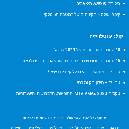
ביקורת: פו סושי, תל-אביב
קינוחי עולם – הקינוחים של המטבח האיטלקי
קולנוע וטלוויזיה
10 הסדרות הכי טובות של 2023 לבינג׳!
15 הסדרות והסרטים הכי חמים כרגע שאתם חייבים לראות!
טריוויה: כמה אתם יודעים על קים קרדשיאן?
טריוויה – חידון ריק ומורטי
טקס ה-MTV VMA's 2020: ההופעות, התלבושות והשערוריות
מתוקי - כל הקיטש שבעולם. כל הזכויות שמורות 2020 ©
מוזיקה
אוכל
קולנוע וטלוויזיה
גאדג'טים
בעלי חיים
מצעדים