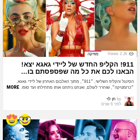
Views
2.2k
מוזיקה
911! הקליפ החדש של ליידי גאגא יצא!
הבאנו לכם את כל מה שפספסתם בו…
הסינגל והקליפ השלישי, ״911״, מתוך האלבום האחרון של ליידי גאגא,
MORE
״כרומטיקה״, שוחרר לעולם, ואנחנו ניתחנו אותו מתחילתו ועד סופו.
by
חן לוי
לפני 6 שנים