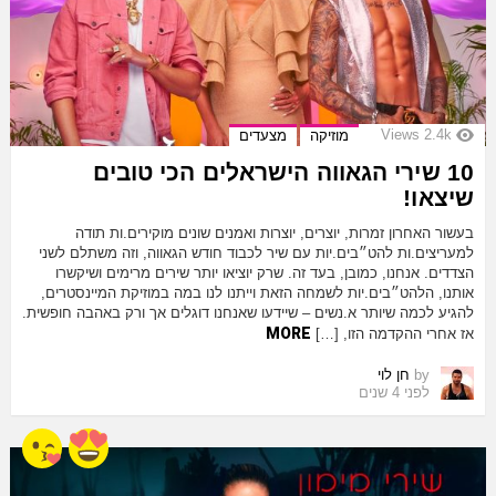
Views
2.4k
מוזיקה
מצעדים
10 שירי הגאווה הישראלים הכי טובים
שיצאו!
בעשור האחרון זמרות, יוצרים, יוצרות ואמנים שונים מוקירים.ות תודה
למעריצים.ות להט״בים.יות עם שיר לכבוד חודש הגאווה, וזה משתלם לשני
הצדדים. אנחנו, כמובן, בעד זה. שרק יוציאו יותר שירים מרימים ושיקשרו
אותנו, הלהט״בים.יות לשמחה הזאת וייתנו לנו במה במוזיקת המיינסטרים,
להגיע לכמה שיותר א.נשים – שיידעו שאנחנו דוגלים אך ורק באהבה חופשית.
MORE
אז אחרי ההקדמה הזו, […]
by
חן לוי
לפני 4 שנים