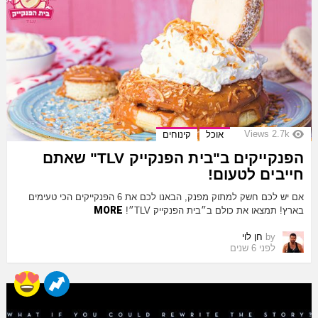
Views
2.7k
אוכל
קינוחים
הפנקייקים ב"בית הפנקייק TLV" שאתם
חייבים לטעום!
אם יש לכם חשק למתוק מפנק, הבאנו לכם את 6 הפנקייקים הכי טעימים
MORE
בארץ! תמצאו את כולם ב״בית הפנקייק TLV״!
by
חן לוי
לפני 6 שנים