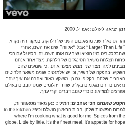
זמן יציאה לעולם:
אפריל, 2000
זהו הסינגל השני, מהאלבום השני של הלהקה. במקור היה נקרא
״Larger Than Life״ אבל ״אקווה״ שינו את השם, אחרי
שהבקסטריט בויז הוציאו שיר עם אותו השם. זהו הסינגל עם הכי
פחות הצלחה משאר הסינגלים של הלהקה. מצד אחד אנחנו
מבינים למה, מצד שני, ממש מצער אותנו, כי שומעים שהם
השקיעו בהפקה של השיר, וכן יש אלמנטים שונים משאר הלהיטים
האחרים שלהם. הקליפ, גם כן, מושקע מאוד ואהבנו את איך שהם
נראים בו. הם מגלמים בקליפ שודדי יהלומים שמסתובבים בעולם
ופורצים למוזיאונים כדי לגנוב דברים יקרי ערך.
הקטע שאנחנו הכי אוהבים:
המילים כאן מאוד מטאפוריות,
למרות הפשטות שלהן. הבית הראשון מושלם וכיפי: In the kitchen
where I'm cooking what is good for me, Spices from the
globe, Little by little, it's the finest meal, It's appetite for hope