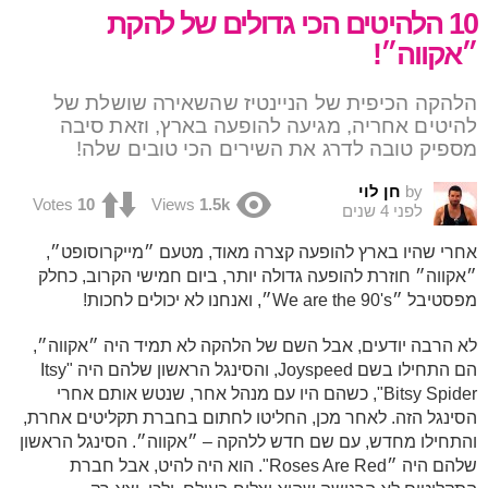
10 הלהיטים הכי גדולים של להקת
״אקווה״!
הלהקה הכיפית של הניינטיז שהשאירה שושלת של
להיטים אחריה, מגיעה להופעה בארץ, וזאת סיבה
מספיק טובה לדרג את השירים הכי טובים שלה!
by
חן לוי
Votes
10
Views
1.5k
לפני 4 שנים
אחרי שהיו בארץ להופעה קצרה מאוד, מטעם ״מייקרוסופט״,
״אקווה״ חוזרת להופעה גדולה יותר, ביום חמישי הקרוב, כחלק
מפסטיבל ״We are the 90's״, ואנחנו לא יכולים לחכות!
לא הרבה יודעים, אבל השם של הלהקה לא תמיד היה ״אקווה״,
הם התחילו בשם Joyspeed, והסינגל הראשון שלהם היה "Itsy
Bitsy Spider", כשהם היו עם מנהל אחר, שנטש אותם אחרי
הסינגל הזה. לאחר מכן, החליטו לחתום בחברת תקליטים אחרת,
והתחילו מחדש, עם שם חדש ללהקה – ״אקווה״. הסינגל הראשון
שלהם היה ״Roses Are Red". הוא היה להיט, אבל חברת