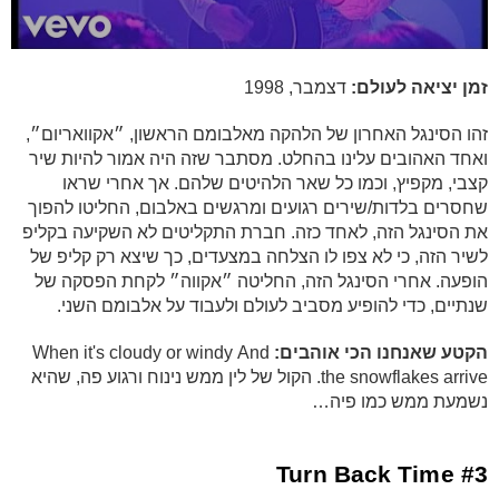
זמן יציאה לעולם:
דצמבר, 1998
זהו הסינגל האחרון של הלהקה מאלבומם הראשון, ״אקוואריום״,
ואחד האהובים עלינו בהחלט. מסתבר שזה היה אמור להיות שיר
קצבי, מקפיץ, וכמו כל שאר הלהיטים שלהם. אך אחרי שראו
שחסרים בלדות/שירים רגועים ומרגשים באלבום, החליטו להפוך
את הסינגל הזה, לאחד כזה. חברת התקליטים לא השקיעה בקליפ
לשיר הזה, כי לא צפו לו הצלחה במצעדים, כך שיצא רק קליפ של
הופעה. אחרי הסינגל הזה, החליטה ״אקווה״ לקחת הפסקה של
שנתיים, כדי להופיע מסביב לעולם ולעבוד על אלבומם השני.
הקטע שאנחנו הכי אוהבים:
When it's cloudy or windy And
the snowflakes arrive. הקול של לין ממש נינוח ורגוע פה, שהיא
נשמעת ממש כמו פיה…
#3 Turn Back Time