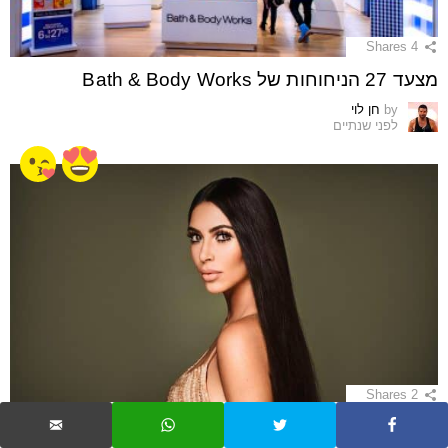
Shares
4
מצעד 27 הניחוחות של Bath & Body Works
by
חן לוי
לפני שנתיים
Shares
2
טריוויה: כמה אתם יודעים על קים קרדשיאן?