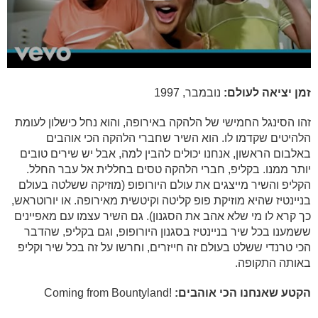
זמן יציאה לעולם:
נובמבר, 1997
זהו הסינגל החמישי של הלהקה באירופה, והוא נחל כישלון לעומת
הלהיטים שקדמו לו. הוא השיר שחברי הלהקה הכי אוהבים
באלבום הראשון, אנחנו יכולים להבין למה, אבל יש שירים טובים
יותר ממנו. בקליפ, חברי הלהקה טסים בחללית אל עבר החלל.
הקליפ והשיר מייצגים את עולם היורופופ (מוזיקה ששלטה בעולם
בניינטיז שהיא מוזיקת פופ קליטה וקיטשית מאירופה. או יורוטראש,
כך קרא לו מי שלא אהב את הסגנון). גם השיר עצמו עם מאפיינים
ששמענו בכל שיר בניינטיז בסגנון היורופופ, וגם בקליפ, שהדבר
הכי טרנדי ששלט בעולם זה חייזרים, וחרשו על זה בכל שיר וקליפ
באותה התקופה.
הקטע שאנחנו הכי אוהבים:
!Coming from Bountyland