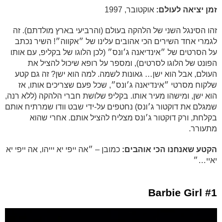
זמן יציאה לעולם:
אוקטובר, 1997
זהו הסינגל השני של הלהקה בעולם (והרביעי בארץ מולדתם). זה
לגמרי אחד השירים הכי אהובים עלינו של ״אקווה״! השיר נכתב
על הסרטים של ״אינדיאנה ג׳ונס״ (לכן הלוגו של בקליפ, עם אותו
הפונט של הלוגו לסרטים), ומספר על רופא שיכול להציל את
העולם, אבל הוא ישן… גאונות לשמה. למה הוא ישן? זה גם קטע
שלקוח מסרטי ״אינדיאנה ג׳ונס״, שכל פעם שצריכים אותו, אז
הוא ישן, ומישהו מעיר אותו. בקליפ שלושת חברי הלהקה (ללא רנה,
שמגלם את דוקטור ג׳ונס) נחטפים על-ידי שבט וודו שמרתיח אותם
בקלחת, ורק דוקטור ג׳ונס מצליח להציל אותם. אחרי שהוא
מתעורר.
הקטע שאנחנו הכי אוהבים:
כמובן – ״אה ייפי יא יייהו, אה ייפי יא
יאיי…״
#1 Barbie Girl