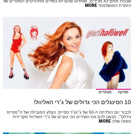
שבכלל אתם לא מכירים, ושתדעו שהם לא נופלים מהלהיטים המוכרים של
הזמרת המושלמת!
MORE
מוזיקה
מצעדים
10 הסינגלים הכי גדולים של ג׳רי האליוול!
לכבוד יום הולדתה ה-50 של ג׳ינג׳ר ספייס, הצלע המובילה של ה״ספייס
גירלס״, הבאנו לכם את השירים הכי טובים של ג׳רי האליוול מקריירת
הסולו שלה
MORE