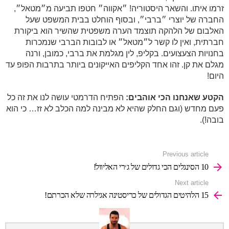
זרמו איתו. והשאר היסטוריה! ״אקווה״ חטפו תביעה מ״מטאל״,
החברה של יוצרי ״ברבי״, ובסוף הוחלט בבית המשפט שעל
האלבום של הלהקה תוצמד הערה משפטית שהשיר הוא ביקורת
חברתית, ואין לו קשר ל״מטאל״ או לבובות הברבי שנמכרות
בחנויות הצעצועים. בקליפ, לין מגלמת את ברבי, כמובן, ורנה
מגלם את קן. זהו אחד הקליפים האייקונים ביותר בתרבות הפופ עד
היום!
הקטע שאנחנו הכי אוהבים:
הפתיח הדרמטי עושה לנו את זה כל
פעם מחדש (וגם החלק שהיא לא מבינה למה הכלב לא זז… כי הוא
בובה!).
See
Previous article
more
10 הסינגלים הכי גדולים של ג׳רי האליוול!
Next article
15 הלהיטים הגדולים של כריסטינה אגילרה שלא הכרתם!