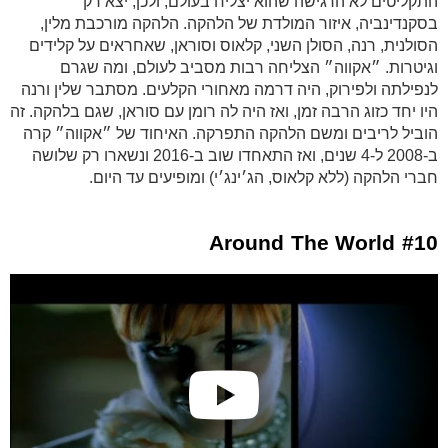
התקליטים לא הרגישה שהוא יצליח בעולם, ולכן, יצא רק
בסקנדינביה, איזור המולדת של הלהקה. הלהקה מורכבת מלין,
הסולנית, רנה, הסולן השני, קלאוס וסוראן, שאחראים על קלידים
וגיטרות. ״אקווה״ הצליחה רבות מסביב לעולם, ומה שגרם
לנפילתה ולפירוק, היה דרמה מאחורי הקלעים. מסתבר שלין ורנה
היו יחד כזוג הרבה זמן, ואז היה לה רומן עם סוראן, שגם בלהקה. זה
הוביל לריבים ומשם הלהקה התפרקה. האיחוד של ״אקווה״ קרה
ב-2008 ל-4 שנים, ואז התאחדו שוב ב-2016 ונשארו רק שלושה
חברי הלהקה (ללא קלאוס, הג׳ינג׳י) ומופיעים עד היום.
#10 Around The World