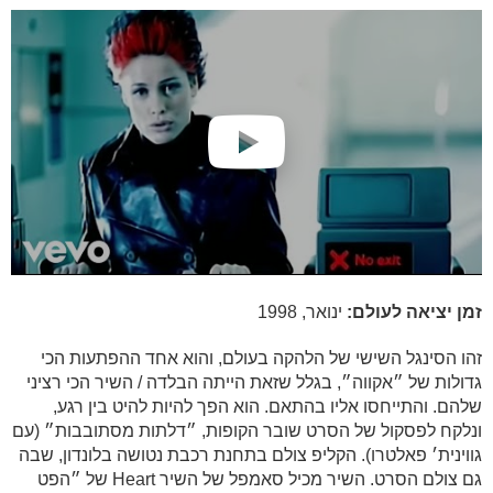
זמן יציאה לעולם:
ינואר, 1998
זהו הסינגל השישי של הלהקה בעולם, והוא אחד ההפתעות הכי
גדולות של ״אקווה״, בגלל שזאת הייתה הבלדה / השיר הכי רציני
שלהם. והתייחסו אליו בהתאם. הוא הפך להיות להיט בין רגע,
ונלקח לפסקול של הסרט שובר הקופות, ״דלתות מסתובבות״ (עם
גווינית׳ פאלטרו). הקליפ צולם בתחנת רכבת נטושה בלונדון, שבה
גם צולם הסרט. השיר מכיל סאמפל של השיר Heart של ״הפט