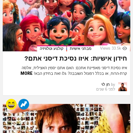
Views
33.5k
מבחני אישיות
קולנוע וטלוויזיה
חידון אישיות: איזו נסיכת דיסני אתם?
איזו נסיכת דיסני מאפיינת אתכם: האם אתם יסמין האצילית, אלסה
MORE
קרת-הרוח, או בכלל רפונזל השובבה? גלו זאת בחידון הבא!
by
חן לוי
לפני 6 שנים