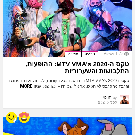
Views
1.7k
הביצה
מוזיקה
טקס ה-MTV VMA's 2020: ההופעות,
התלבושות והשערוריות
טקס ה-MTV VMA's 2020 היה השנה בצל הקורונה, לכן, הקהל היה מדומה,
MORE
והרבה מהסלבס לא הגיעו, אך אלו שכן היו – עשו שואו ענק!
by
חן לוי
לפני 6 שנים