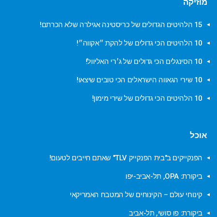
מוזיקה
15 הלהיטים הגדולים של כריסטינה אגילרה שלא הכרתם!
10 הלהיטים הכי גדולים של להקת ״אקווה״!
10 הסינגלים הכי גדולים של ג׳רי האליוול!
10 שירי הגאווה הישראלים הכי טובים שיצאו!
10 הלהיטים הכי גדולים של שירי מימון!
אוכל
הפנקייקים ב"בית הפנקייק TLV" שאתם חייבים לטעום!
ביקורת: OPA, תל-אביב-יפו
קינוחי עולם – הקינוחים של המטבח האמריקאי
ביקורת: פו סושי, תל-אביב