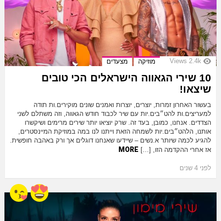
Views
2.4k
מוזיקה
מצעדים
10 שירי הגאווה הישראלים הכי טובים
שיצאו!
בעשור האחרון זמרות, יוצרים, יוצרות ואמנים שונים מוקירים.ות תודה
למעריצים.ות להט״בים.יות עם שיר לכבוד חודש הגאווה, וזה משתלם לשני
הצדדים. אנחנו, כמובן, בעד זה. שרק יוציאו יותר שירים מרימים ושיקשרו
אותנו, הלהט״בים.יות לשמחה הזאת וייתנו לנו במה במוזיקת המיינסטרים,
להגיע לכמה שיותר א.נשים – שיידעו שאנחנו דוגלים אך ורק באהבה חופשית.
MORE
אז אחרי ההקדמה הזו, […]
לפני 4 שנים