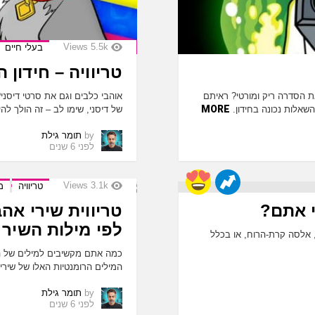
Views
5.5k
בעלי חיים
טריוויה – חידון 
ת הסדרה ריק ומורטי? ראיתם
אוהבי כלבים וגם את סרטי דיסני
MORE
אלות נכונה בחידון.
של דיסני, שימו לב – זה הולך 
by
תומר גילת
לפני 6 שנים
Views
3.1k
טריוויה
מ
י אתם?
טריווית שירי אה
לפי מילות השיר
, אלסה קרת-הרוח, או בכלל
כמה אתם מקשיבים למילים של ה
המילים הרומנטיות האלו של שירי
by
תומר גילת
לפני 6 שנים