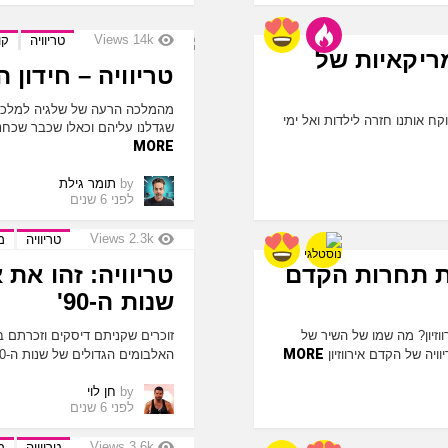
Views
14k
טריוויה
קו
ריקאיות של
טריוויה – חידון 
מהמלכה הרעה של שלגיה למלכת 
-80? חידון נוסטלגי שלוקח אותנו חזרה לילדות ואל ימי
שגדלנו עליהם וכאלו שכבר שכחנו
MORE
by
תומר גילת
לפני 6 שנים
Views
2.3k
טריוויה
מ
ת תחרות הקדם
טריוויה: זהו את
שנות ה-90'
יון? מה שמו של השיר של
זוכרים שקניתם דיסקים וזכרתם ב
MORE
ויה של הקדם אירווזיון
האלבומים הגדולים של שנות ה-90'
by
חן לוי
לפני 6 שנים
Views
3.6k
טריוויה
מ