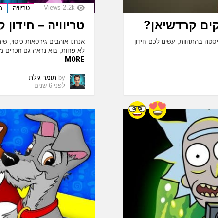
Views
2.2k
טריוויה
מ
קים קרדשיאן?
טריוויה – חידון
אש והפאשניסטה בהתהוות, עשינו לכם חידון
אנחנו אוהבים גירסאות כיסוי, שי
לא פחות, בוא נראה גם זוכרים מ
MORE
by
תומר גילת
לפני 6 שנים