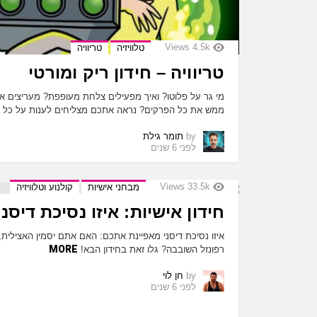
Views
4.5k
טלוויזיה
טריוויה
טריוויה – חידון ריק ומורטי
מי גר על פלוטו? ואיך מפעילים צלחת מעופפת? מעריצים א
ממש את כל הפרקים? נראה אתכם מצליחים לענות על כל הש
by
תומר גילת
לפני 6 שנים
Views
33.5k
מבחני אישיות
קולנוע וטלוויזיה
חידון אישיות: איזו נסיכת דיסנ
איזו נסיכת דיסני מאפיינת אתכם: האם אתם יסמין האצילית
MORE
רפונזל השובבה? גלו זאת בחידון הבא!
by
חן לוי
לפני 6 שנים