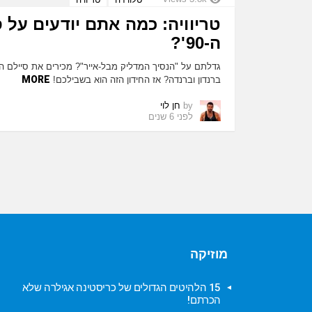
טריוויה: כמה אתם יודעים על 
ה-90'?
גדלתם על "הנסיך המדליק מבל-אייר"? מכירים את סיילם ה
MORE
ברנדון וברנדה? אז החידון הזה הוא בשבילכם!
by
חן לוי
לפני 6 שנים
מוזיקה
15 הלהיטים הגדולים של כריסטינה אגילרה שלא
הכרתם!