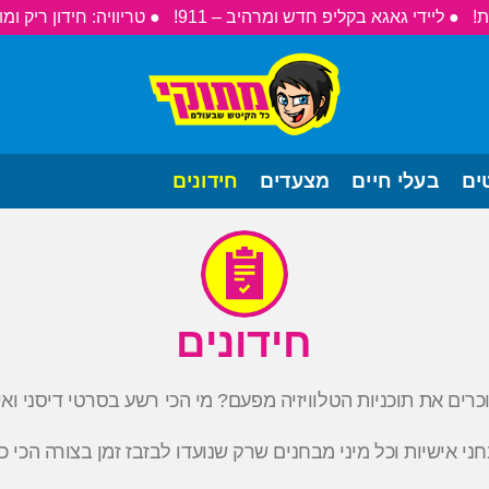
● ליידי גאגא בקליפ חדש ומרהיב – 911!
● טריוויה: חידון ריק ומו
ים
בעלי חיים
מצעדים
חידונים
חידונים
ם את תוכניות הטלוויזיה מפעם? מי הכי רשע בסרטי דיסני ואילו 
ני אישיות וכל מיני מבחנים שרק שנועדו לבזבז זמן בצורה הכי כי