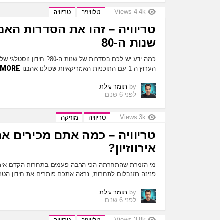
Views
4.4k
טלוויזיה
טריוויה
טריוויה – זהו את הסדרות האמ
שנות ה-80
כמה ידע יש לכם בסדרות של שנות ה
MORE
הערוץ ה-1 עם התוכניות האמריקאיות שכולנו אהבנו
by
תומר גילת
לפני 6 שנים
Views
3k
טריוויה
מוזיקה
טריוויה – כמה אתם מכירים א
אירווזיון?
מי הזמרת שהתחרתה הכי הרבה פעמים בתחרות הקדם אירווז
פנינה רוזנבלום לתחרות, נראה אתכם פותרים את חידון הטריו
by
תומר גילת
לפני 6 שנים
Views
3.8k
טלוויזיה
טריוויה