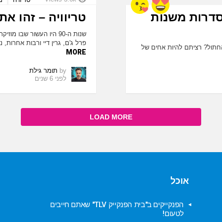
סדרות משנות
טריוויה – זהו את
שנות ה-90 היו העשור שבו
פרל ג'ם, גרין דיי ורבות אחרות
חתול? רציתם להיות אחים של
MORE
by
תומר גילת
לפני 6 שנים
LOAD MORE
אוכל
הפנקייקים ב"בית הפנקייק TLV" שאתם חייבים
לטעום!