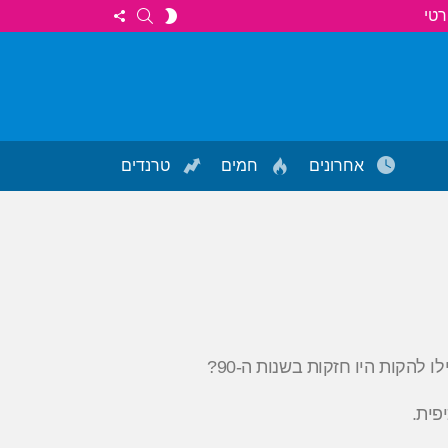
FOLLOW
SEARCH
SWITCH
רטי
US
SKIN
אחרונים
חמים
טרנדים
להקות היו חזקות בשנות ה-90?
פית.