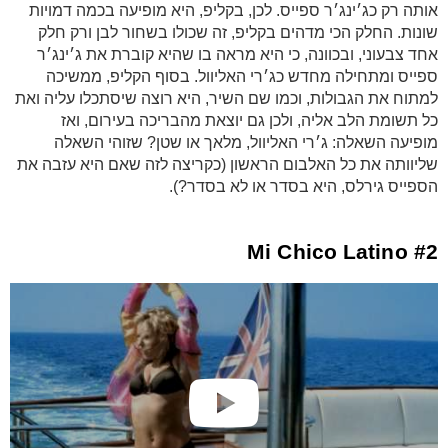
אותה רק כג׳ינג׳ר ספייס. לכן, בקליפ, היא מופיעה בכמה דמויות
שונות. החלק הכי מדהים בקליפ, זה שכולו בשחור לבן ורק חלק
אחד צבעוני, ובכוונה, כי היא מראה בו שהיא קוברת את ג׳ינג׳ר
ספייס ומתחילה מחדש כג׳רי האליוול. בסוף הקליפ, ממשיכה
למתוח את הגבולות, וכמו שם השיר, היא רוצה שיסתכלו עליה ואת
כל תשומת הלב אליה, ולכן גם יוצאת מהבריכה בעירום, ואז
מופיעה השאלה: ג׳רי האליוול, מלאך או שטן? שזוהי השאלה
שליוותה את כל האלבום הראשון (כקריצה לזה שאם היא עזבה את
הספייס גירלס, היא בסדר או לא בסדר?).
#2 Mi Chico Latino