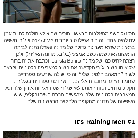
הסינגל השני מהאלבום הראשון, הוכיח שהיא לא הולכת להיות אמן
עם להיט אחד, וזה היה אפילו טוב יותר מ-Look At Me! ג׳רי חשפה
בראיונות שהיא מעריצה גדולה של מדונה ואפילו נתנה לביתה
הראשונה את שמה כשם אמצעי (בלובל מדונה האליוול), ולכן
רצתה להיט כמו של מדונה La Isla Bonita, וכתבה את זה ברוחו
של אותו השיר. ג׳רי הקדישה את השיר למעריציה הלטיניים, וקראה
לשיר ״המאהב הלטיני שלי״ וזה כי יש לה שורשים ספרדיים
שתמיד הייתה מחוברת אליהם, והיא יודעת ספרדית בגלל זה.
הקליפ מדהים וסוחף אותנו לאי שג׳רי שטה אליו והוא רק שלה ושל
המאהבים הלטיניים שלה. מרגישים הרבה בשיר ובקליפ, שיש
השפעות של מדונה מתקופת הלהיטים הראשונים שלה.
#1 It's Raining Men