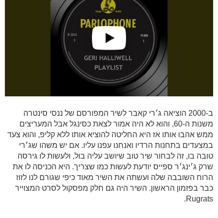
ב-2000 הוציאה ג׳רי קאבר לשיר המפורסם של ננסי סינטרה
משנות ה-60, והוא לא היה אמור לצאת כסינגל אבל המעריצים
ממש אהבו אותו אז היא החליטה להוציא אותו ללא קליפ, והוא צעד
במצעדים בתחנות הרדיו ואנחנו עפנו עליו. אם יש משהו שג׳רי
טובה בו, זה לבחור שיר טוב שיושב עליה בול, ולעשות לו גירסה
שרק ג׳ינג׳ר ספייס יודעת לעשות כמו שצריך. היא הכניסה לו את
הרוח השובבה שלה ועשתה את השיר מאוד כיפי שגורם לנו לזוז
כבר בפזמון הראשון. השיר היה גם חלק מפסקול לסרט המצוייר
Rugrats.