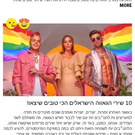
MORE
10 שירי הגאווה הישראלים הכי טובים שיצאו!
בעשור האחרון זמרות, יוצרים, יוצרות ואמנים שונים מוקירים.ות תודה
למעריצים.ות להט״בים.יות עם שיר לכבוד חודש הגאווה, וזה משתלם לשני
הצדדים. אנחנו, כמובן, בעד זה. שרק יוציאו יותר שירים מרימים ושיקשרו אותנו,
הלהט״בים.יות לשמחה הזאת וייתנו לנו במה במוזיקת המיינסטרים, להגיע לכמה
שיותר א.נשים – שיידעו שאנחנו דוגלים אך ורק באהבה חופשית. אז אחרי