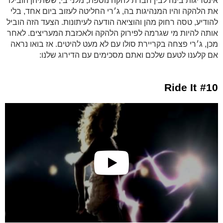
אינטריגות בינה לבין חברת להקה נוספת, מלני בי, ששתיהן הובילו
את הלהקה והיו המנהיגות בה, ג׳רי החליטה לעזוב ביום אחד, בלי
להודיע, טסה רחוק מהן והוציאה הודעה לעיתונות. הצעד הזה הוביל
אותה להיות מי שגרמה לפירוק הלהקה ולאכזבת המעריצים. לאחר
מכן, ג׳רי פצחה בקריירת סולו עם לא מעט להיטים. אז בואו נראה
אם קלענו לטעם שלכם ואתם מסכימים עם הדירוג שלנו:
#10 Ride It