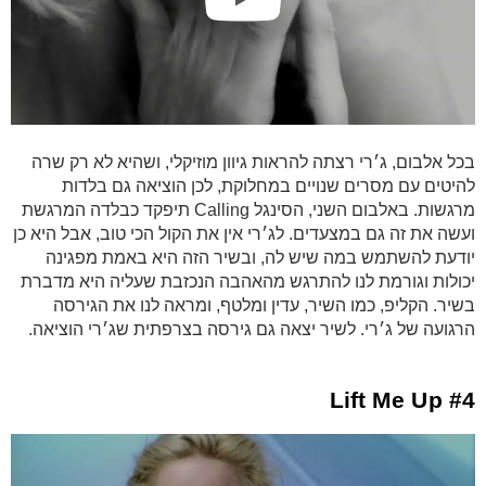
בכל אלבום, ג׳רי רצתה להראות גיוון מוזיקלי, ושהיא לא רק שרה
להיטים עם מסרים שנויים במחלוקת, לכן הוציאה גם בלדות
מרגשות. באלבום השני, הסינגל Calling תיפקד כבלדה המרגשת
ועשה את זה גם במצעדים. לג׳רי אין את הקול הכי טוב, אבל היא כן
יודעת להשתמש במה שיש לה, ובשיר הזה היא באמת מפגינה
יכולות וגורמת לנו להתרגש מהאהבה הנכזבת שעליה היא מדברת
בשיר. הקליפ, כמו השיר, עדין ומלטף, ומראה לנו את הגירסה
הרגועה של ג׳רי. לשיר יצאה גם גירסה בצרפתית שג׳רי הוציאה.
#4 Lift Me Up