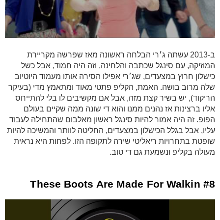
ב-2013 עשתה ג׳רי הבלחה ראשונה מאז שפרשה מקריירת
המוזיקה, עם סינגל שכתבה והלחינה, וזה היה חמוד, אבל כשל
כישלון חרוץ במצעדים, שג׳רי אפילו הסירה אותו מעמוד היוטיוב
שלה מרוב בושה. האמת, הקליפ פתטי מאוד ומתאמץ מדי (בעיקר
הריקוד), יש בשיר קצת מזה, אבל אם מקשיבים לו בלי להתייחס
אליו ברצינות אז נהנים ממנו והוא די שונה ממה שקיים בעולם
הפופ. זה היה אמור להיות סינגל ראשון מאלבום שהתחילה לעבוד
עליו, אבל בגלל הכישלון במצעדים, החליטה לוותר והמשיכה להיות
שופטת בתחרויות ריאליטי שירה לתקופה הזו. לפחות היא נראית
מעולה בקליפ ונשמעת גם די טוב.
#8 These Boots Are Made For Walkin