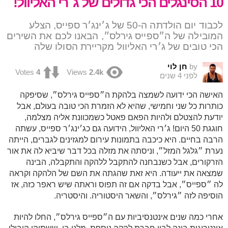
10 הסינגלים הכי גדולים של ג׳רי האליוול!
לכבוד יום הולדתה ה-50 של ג׳ינג׳ר ספייס, הצלע
המובילה של ה״ספייס גירלס״, הבאנו לכם את השירים
הכי טובים של ג׳רי האליוול מקריירת הסולו שלה
by
חן לוי
Votes
4
Views
2.4k
לפני 4 שנים
האישה הכי ידועה לשמצה בלהקת ה״ספייס גירלס״, שסיפקה
כותרות כל שני וחמישי, שהיא לא הזמרת הכי טובה בעולם, אבל
יודעת להצטלם ולהיות הפאם פאטל כשמכוונת אליה מצלמה,
חוגגת 50 היום! ג׳רי האליוול, הידועה גם כג׳ינג׳ר ספייס, עשתה
הרבה בחיים. היא כיכבה בתמונות עירום למגזינים לגברים, הייתה
נערת ״גלגל המזל״, וניסתה את מזלה בכל דבר שיביא לה את אור
הזרקורים, אבל כשנבחנה להתקבל ללהקה והתקבלה, הבינה
שמצאה את ייעודה. היא זאת שהגתה את השם של הלהקה וקראה
לה ״ספייס״, אבל בדקה אם זה תפוס וראתה שיש ראפר כזה, אז
הוסיפה לזה ״גירלס״, והשאר היסטוריה. והיסטריה.
אחרי כמה שנים אינטנסיביות עם ה״ספייס גירלס״, החלו להיות