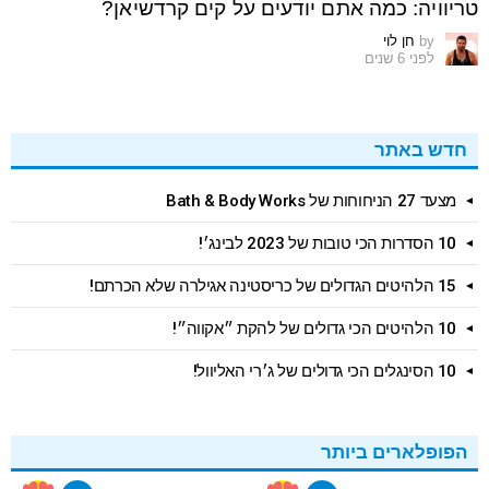
טריוויה: כמה אתם יודעים על קים קרדשיאן?
by
חן לוי
לפני 6 שנים
חדש באתר
מצעד 27 הניחוחות של Bath & Body Works
10 הסדרות הכי טובות של 2023 לבינג׳!
15 הלהיטים הגדולים של כריסטינה אגילרה שלא הכרתם!
10 הלהיטים הכי גדולים של להקת ״אקווה״!
10 הסינגלים הכי גדולים של ג׳רי האליוול!
הפופלארים ביותר