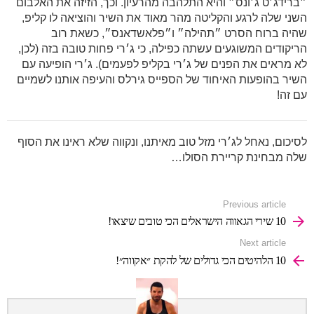
״ברידג׳ט ג׳ונס״ והיא התלהבה מהרעיון. וכך, הזיזה את האלבום
השני שלה לרגע והקליטה מהר מאוד את השיר והוציאה לו קליפ,
שהיה ברוח הסרט ״תהילה״ ו״פלאשדאנס״, כשאת רוב
הריקודים המשוגעים עשתה כפילה, כי ג׳רי פחות טובה בזה (לכן,
לא מראים את הפנים של ג׳רי בקליפ לפעמים). ג׳רי הופיעה עם
השיר בהופעות האיחוד של הספייס גירלס והעיפה אותנו לשמיים
עם זה!
לסיכום, נאחל לג׳רי מזל טוב מאיתנו, ונקווה שלא ראינו את הסוף
שלה מבחינת קריירת הסולו…
See
Previous article
more
10 שירי הגאווה הישראלים הכי טובים שיצאו!
Next article
10 הלהיטים הכי גדולים של להקת ״אקווה״!