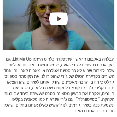
הבלדה באלבום הראשון שתיפקדה כלהיט הייתה Lift Me Up. גם
כאן, אנחנו נחשפים לג׳רי רגועה, שמשתמשת באיכויות הקוליות
שלה, למרות שהיא לא כריסטינה אגילרה או מאריה קארי. זהו אחד
השירים בקריירת הסולו של ג׳רי שהזכירו לנו את תקופתה בספייס
גירלס כי היו בו הרבה מאפיינים שזרקו אותנו לשירים שהן הוציאו
יחד. בקליפ, ג׳רי גם קורצת לתקופה שלה בלהקה, כשהביאה
חייזרים, ולקחה את הרעיון מסצינה בסרט שעשתה ביחד עם בנות
הלהקה, ״ספייסוורלד״. עם ג׳רי שנראית כמו מלאכית בקליפ
ונשמעת ככה בשיר, גורמים לנו להרגיש כאילו אנחנו בחלום ושהכל
טוב בחיים. אהבנו מאוד.