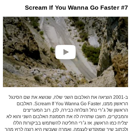
#7 Scream If You Wanna Go Faster
ב-2001 הוציאה את האלבום השני שלה, שנושא את שם הסינגל
הראשון ממנו, Scream If You Wanna Go Faster. האלבום
הראשון של ג׳רי נחל הצלחה כבירה, לכן, רוב המעריצים
והמבקרים, חשבו שתהיה לה את תסמונת האלבום השני והוא לא
יצליח כמו הראשון. אז ג׳רי החליטה להשתמש בביקורות הללו
ולכתוב שיר שמוקדש לעצמה, ואמרה שעכשיו היא רוצה לרוץ מהר