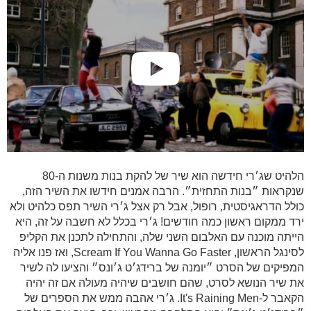
הלהיט שג׳רי חידשה הוא שיר של להקת בנות משנות ה-80
שנקראות ״בנות התחזית״. הרבה אמנים חידשו את השיר הזה,
כולל הדראגיסטית, רופול, אבל רק אצל ג׳רי השיר תפס כלהיט ולא
ירד ממקום ראשון כמה חודשים! ג׳רי בכלל לא חשבה על זה, היא
הייתה מוכנה עם האלבום השני שלה, והתחילה לתכנן את הקליפ
לסינגל הראשון, Scream If You Wanna Go Faster, ואז פנו אליה
המפיקים של הסרט ״יומנה של ברידג׳ט ג׳ונס״ והציעו לה לשיר
את שיר הנושא לסרט, שהם חושבים שיהיה מעולה אם זה יהיה
הקאבר ל-It's Raining Men. ג׳רי אהבה ממש את הספרים של