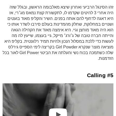
זהו הסינגל הרביעי ואחרון שיצא מאלבומה הראשון, ובגלל שזה
היה אחרי 3 להיטים שקדמו לו, לתקשורת קצת נמאס מג׳רי, אז
היא דאגה לדחוף להם אותה בפנים. השיר והקליפ מאוד בועטים
ושנויים במחלוקת, שחלק מהמדינות בעולם סירבו לשדר אותו כי
הוא היה מאוד מוחצן וגיי. היא אימצה מאוד את הקהילה הגאה
והייתה חברה טובה של ג׳ורג׳ מייקל, גיי בעצמו, שייעץ לה מה
לעשות כדי ללכת במסלול הנכון ולהיות תמיד רלוונטית. בקליפ היא
מוציאה מוצר שנקרא Girl Powder בקריצה לימי הספייס גירלס
שלה כשתמכה בכוח נשי והעלתה את הביטוי Girl Power לאור בכל
הזדמנות.
#5 Calling