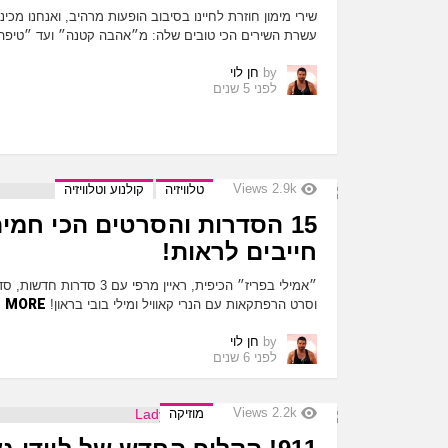
שירי מימון חוזרת לחיינו בסיבוב הופעות מרהיב, ואנחנו מכ
עשרת השירים הכי טובים שלה: מ״אהבה קטנה״ ועד ״טיפה
by
חן לוי
לפני 5 שנים
Views
2.9k
טלוויזיה
קולנוע וטלוויזיה
15 הסדרות והסרטים הכי חמ
חייבים לראות!
״אמילי בפריז״ הכיפית, ראיין מר
MORE
וסרט הרפתקאות עם הנרי קאוויל ומילי בובי בראון!
by
חן לוי
לפני 6 שנים
Views
2.2k
מוזיקה