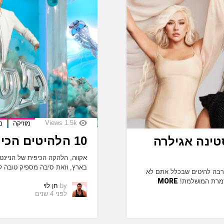
Views
1.5k
מוזיקה
מ
10 הלהיטים הכי גדולים של להקת ״אקווה״!
סטינה אגילרה
אקווה, הלהקה הכיפית של הניינ
בארץ, וזאת סיבה מספיק טובה ל
הרבה להיטים שבכלל אתם לא
MORE
הזמרת המושלמת!
by
חן לוי
לפני 4 שנים