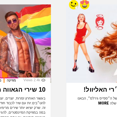
Views
2.4k
מוזיקה
מ
10 שירי הגאווה הישראלים הכי טובים שיצאו!
ע המובילה של ה״ספייס גירלס״, הבאנו
בעשור האחרון זמרות, יוצרים, יוצ
MORE
להט״בים.יות עם שיר לכבוד חודש
ו שלה
זה. שרק יוציאו יותר שירים מרימי
במה במוזיקת המיינסטרים, להגיע