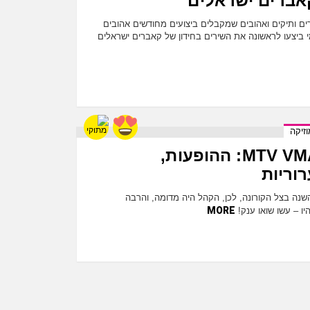
 קאברים ישראלים
רים ותיקים ואהובים שמקבלים ביצועים מחודשים אהובים
י ביצעו לראשונה את השירים בחידון של קאברים ישראלים
זיקה
טקס ה-MTV VMA's 2020: ההופעות,
וריות
MTV VMA's 20 היה השנה בצל הקורונה, לכן, הקהל היה מדומה, והרבה
MORE
יו – עשו שואו ענק!