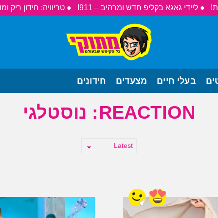
● ליידי גאגא בקליפ חדש ומרהיב – 911!
● טריוויה: חידון ריק ומו
ים
בעלי חיים
מצעדים
חידונים
REACTION:
נוסטלגי