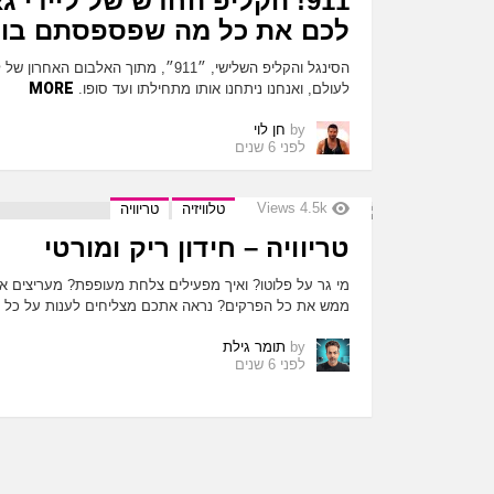
911! הקליפ החדש של ליידי 
לכם את כל מה שפספסתם בו
הסינגל והקליפ השלישי, ״911״, מתוך האלבו
MORE
לעולם, ואנחנו ניתחנו אותו מתחילתו ועד סופו.
by
חן לוי
לפני 6 שנים
Views
4.5k
טלוויזיה
טריוויה
טריוויה – חידון ריק ומורטי
מי גר על פלוטו? ואיך מפעילים צלחת מעופפת? מעריצים א
ממש את כל הפרקים? נראה אתכם מצליחים לענות על כל הש
by
תומר גילת
לפני 6 שנים