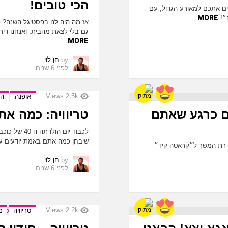
הכי טובים!
ינים אתכם למאורע הגדול, עם
MORE
״!
גם בלי לצאת מהבית, ואנחנו דירג
MORE
by
חן לוי
לפני 6 שנים
Views
2.5k
אופנה
הב
ים כרגע שאתם
טריוויה: כמה את
לכבוד יום ה
שיבחן כמה אתם באמת יודעים ע
פי עם 3 סדרות חדשות, סדרת המשך ל״קראטה קיד״
by
חן לוי
לפני 6 שנים
Views
2.2k
טריוויה
מ