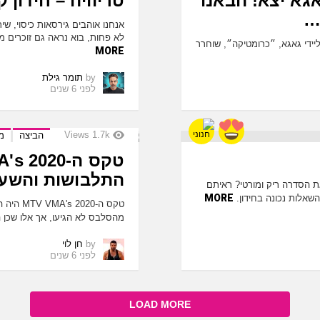
גאגא יצא! הבאנו
טריוויה – חידון
…
אנחנו אוהבים גירסאות כיסוי, שי
לא פחות, בוא נראה גם זוכרים מ
ם האחרון של ליידי גאגא, ״כרומטיקה״, שוחרר
MORE
by
תומר גילת
לפני 6 שנים
Views
1.7k
הביצה
מו
התלבושות והשער
ת הסדרה ריק ומורטי? ראיתם
MORE
אלות נכונה בחידון.
טקס ה-20
מהסלבס לא הגיעו, אך אלו שכן ה
by
חן לוי
לפני 6 שנים
LOAD MORE