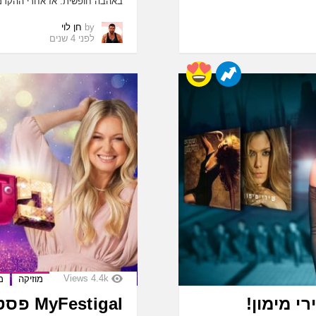
באהבה חופשית. אז אחרי ההקדמ
by
חן לוי
לפני 4 שנים
Views
4.4k
מוזיקה
מ