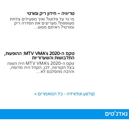
טריוויה – חידון ריק ומורטי
מי גר על פלוטו? ואיך מפעילים צלחת
מעופפת? מעריצים את הסדרה ריק
ומורטי? ראיתם ממש…
02/09/2020
תומר גילת
טקס ה-MTV VMA's 2020: ההופעות,
התלבושות והשערוריות
טקס ה-MTV VMA's 2020 היה השנה
בצל הקורונה, לכן, הקהל היה מדומה,
והרבה מהסלבס לא…
31/08/2020
חן לוי
קולנוע וטלוויזיה - כל המאמרים >
גאדג'טים