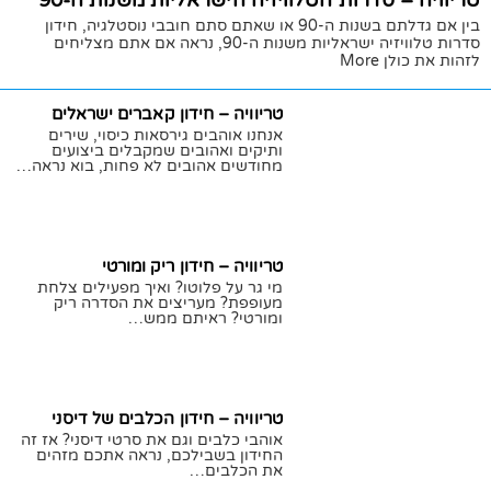
טריוויה – סדרות הטלוויזיה הישראליות משנות ה-90
בין אם גדלתם בשנות ה-90 או שאתם סתם חובבי נוסטלגיה, חידון
סדרות טלוויזיה ישראליות משנות ה-90, נראה אם אתם מצליחים
לזהות את כולן More
15/07/2020
תומר גילת
טריוויה – חידון קאברים ישראלים
אנחנו אוהבים גירסאות כיסוי, שירים
ותיקים ואהובים שמקבלים ביצועים
מחודשים אהובים לא פחות, בוא נראה…
17/09/2020
תומר גילת
טריוויה – חידון ריק ומורטי
מי גר על פלוטו? ואיך מפעילים צלחת
מעופפת? מעריצים את הסדרה ריק
ומורטי? ראיתם ממש…
02/09/2020
תומר גילת
טריוויה – חידון הכלבים של דיסני
אוהבי כלבים וגם את סרטי דיסני? אז זה
החידון בשבילכם, נראה אתכם מזהים
את הכלבים…
24/08/2020
תומר גילת