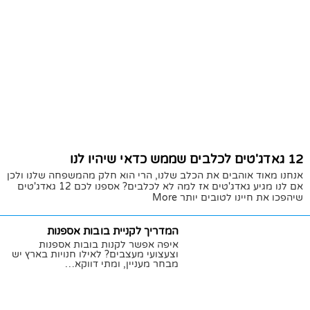
12 גאדג'טים לכלבים שממש כדאי שיהיו לנו
אנחנו מאוד אוהבים את הכלב שלנו, הרי הוא חלק מהמשפחה שלנו ולכן
אם לנו מגיע גאדג'טים אז למה לא לכלבים? אספנו לכם 12 גאדג'טים
שיהפכו את חיינו לטובים יותר More
06/08/2020
תומר גילת
המדריך לקניית בובות אספנות
איפה אפשר לקנות בובות אספנות
וצעצועי מעצבים? לאילו חנויות בארץ יש
מבחר מעניין, ומתי דווקא…
28/07/2020
תומר גילת