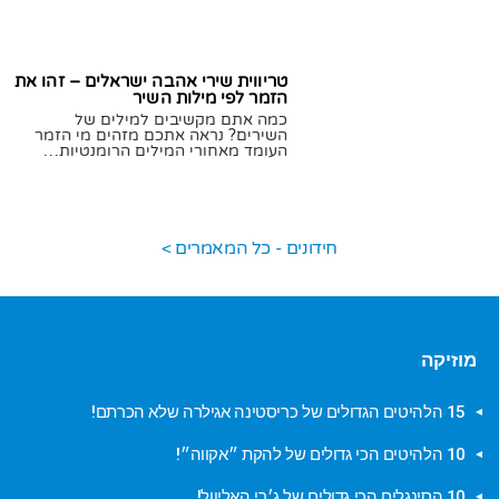
טריווית שירי אהבה ישראלים – זהו את
הזמר לפי מילות השיר
כמה אתם מקשיבים למילים של
השירים? נראה אתכם מזהים מי הזמר
העומד מאחורי המילים הרומנטיות…
12/08/2020
תומר גילת
חידונים - כל המאמרים >
מוזיקה
15 הלהיטים הגדולים של כריסטינה אגילרה שלא הכרתם!
10 הלהיטים הכי גדולים של להקת ״אקווה״!
10 הסינגלים הכי גדולים של ג׳רי האליוול!