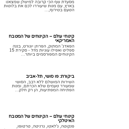
מסעדת שף הכי קרובה למישלן שמצאנו
בארץ, עם מנות שיעוררו לכם את בלוטות
הטעם בטירוף,…
02/09/2020
חן לוי
קינוחי עולם – הקינוחים של המטבח
האמריקאי
הפאדג' המתוק, הפרוזן יוגורט, בננה
ספליט ואפילו עוגיות מזל - סקירת 15
הקינוחים המפורסמים ביותר…
09/08/2020
תומר גילת
ביקורת: פו סושי, תל-אביב
השירות המושלם ללא רבב, הסושי
שמעורר טעמים שלא הכרתם, ומנות
הפתיחה המפתיעות, הן רק חלק…
05/08/2020
חן לוי
קינוחי עולם – הקינוחים של המטבח
האיטלקי
פנקוטה, ג'לאטו, גרניטה, טרטופו,