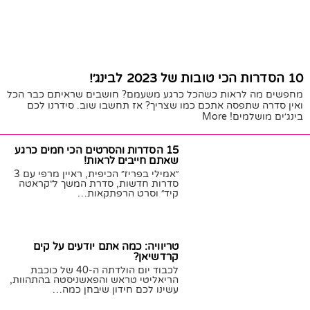
10 הסדרות הכי טובות של 2023 לבינג׳!
מחפשים מה לראות כשהכל כרגע משעמם? חושבים שראיתם כבר הכל
ואין סדרה שתפסה אתכם כמו שצריך? אז תחשבו שוב. סידרנו לכם
בינג׳ים מושלמים! More
24/09/2023
חן לוי
15 הסדרות והסרטים הכי חמים כרגע
שאתם חייבים לראות!
״אמילי בפריז״ הכיפית, ראיין מרפי עם 3
סדרות חדשות, סדרת המשך ל״קראטה
קיד״ וסרט הרפתקאות…
26/10/2020
חן לוי
טריוויה: כמה אתם יודעים על קים
קרדשיאן?
לכבוד יום הולדתה ה-40 של כוכבת
הריאליטי טראש והפאשניסטה בהתהוות,
עשינו לכם חידון שיבחן כמה…
22/10/2020
חן לוי