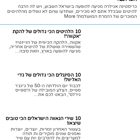
כריסטינה אגילרה מגיעה להופעה בישראל השבוע, ויש לה הרבה
להיטים שבכלל אתם לא מכירים, ושתדעו שהם לא נופלים מהלהיטים
המוכרים של הזמרת המושלמת! More
06/08/2023
חן לוי
10 הלהיטים הכי גדולים של להקת
הביצה
״אקווה״!
ניקי מינאז' בהריון!
אקווה, הלהקה הכיפית של הניינטיז
שהשאירה שושלת של להיטים אחריה,
ניקי מינאז' מכריזה שהיא בהריון עם ילד ראשון על ידי שיתוף תמונות
מגיעה להופעה בארץ, וזאת סיבה…
חדשות ברשתות החברתיות…
02/01/2023
חן לוי
21/07/2020
חן לוי
10 הסינגלים הכי גדולים של ג׳רי
האליוול!
לכבוד יום הולדתה ה-50 של ג׳ינג׳ר
ספייס, הצלע המובילה של ה״ספייס
גירלס״, הבאנו לכם את…
06/08/2022
חן לוי
10 שירי הגאווה הישראלים הכי טובים
שיצאו!
בעשור האחרון זמרות, יוצרים, יוצרות
ואמנים שונים מוקירים.ות תודה
למעריצים.ות להט״בים.יות עם שיר