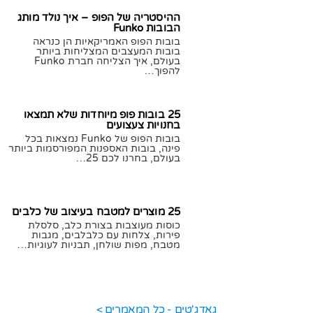
ההיסטריה של הפופ – איך נולד מותג
הבובות Funko
בובות הפופ האמריקאיות הן כנראה
בובות המעצבים המצליחות ביותר
בעולם, איך הצליחה חברת Funko
להפוך…
18/07/2020
תומר גילת
25 בובות פופ מיוחדות שלא תמצאו
בחנויות צעצועים
בובות הפופ של Funko נמצאות בכל
פינה, בובות האספנות המפורסמות ביותר
בעולם, בחרנו לכם 25…
18/07/2020
תומר גילת
25 מוצרים למטבח בעיצוב של כלבים
כוסות מעוצבות בצורת כלב, סלסלת
פירות, צלחות עם כלבלבים, מגבות
מטבח, מפות שולחן, תבניות לעוגיות…
17/07/2020
תומר גילת
גאדג'טים - כל המאמרים >