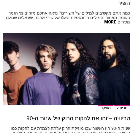
השיר
כמה אתם מקשיבים למילים של השירים? נראה אתכם מזהים מי הזמר
העומד מאחורי המילים הרומנטיות האלו של שירי אהבה ישראלים שכולנו
מכירים
MORE
טריוויה
מוזיקה
טריוויה – זהו את להקות הרוק של שנות ה-90
שנות ה-90 היו העשור שבו מוזיקת הרוק עלתה לצמרת עם להקות כמו
נירוונה, סאונדגרדן, פרל ג'ם, גרין דיי ורבות אחרות, נראה אם תצליחו