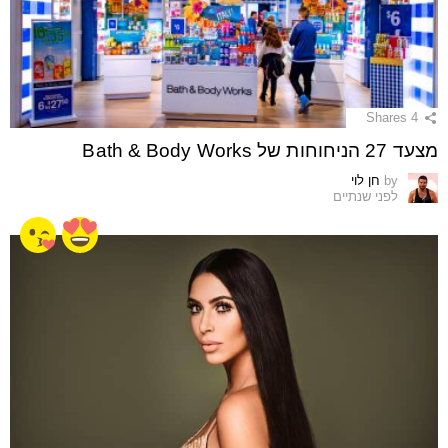
Shares
4
מצעד 27 הניחוחות של Bath & Body Works
by
חן לוי
לפני שנתיים