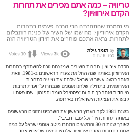
טריוויה – כמה אתם מכירים את תחרות
הקדם אירווזיון?
מי הזמרת שהתחרתה הכי הרבה פעמים בתחרות
הקדם אירווזיון? מה שמו של השיר של פנינה רוזנבלום
לתחרות, נראה אתכם פותרים את חידון הטריוויה הזה
by
תומר גילת
Votes
10
Views
3k
לפני 6 שנים
הקדם אירווזיון, תחרות השירים שמנצחה זוכה להשתתף בתחרות
האירווזיון באותה שנה החל את צעדיו הראשונים ב-1981, וזאת
לאחר כמעט עשור שישראל שלחה את נציגיה לתחרות
האירופאית, בתחילה שלחנו אומנים שנבחרו ע"י ועדת תרבות
מיוחדות ואחר כך היה זה "פסטיבל הזמר והפזמון" שתוצאותיו
קבעו את הנציגות הישראלית באירופה.
בשנת 1981 לקח הערוץ הראשון את השרביט והזוכים הראשונים
באותה תחרות היו "הכל עובר חביבי".
לאורך שנות ה-80 והתשעים התחרו מיטב אומני ישראל על במה
אחת בתחרות הקדם אירווזיון, אלו היו הימים של ערוץ אחד