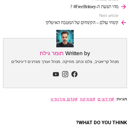
more
מהי תנועת ה-FreeBritney# ?
Next article
קינוחי עולם – הקינוחים של המטבח האיטלקי
Written by
תומר גילת
מנהל קריאטיב, צלם וכתב מוזיקה, מנהל ועורך מגזינים דיגיטלים
youtube
instagram
facebook
חידונים
מוזיקה
קדם אירווזיון
WHAT DO YOU THINK?