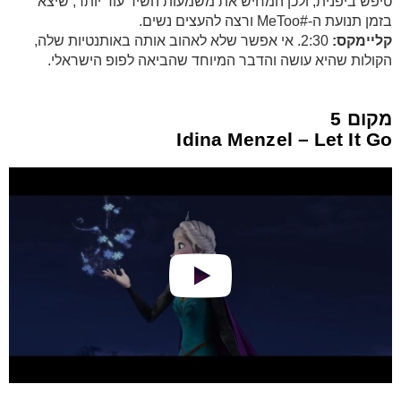
טיפש ביפנית, ולכן המחיש את משמעות השיר עוד יותר, שיצא
בזמן תנועת ה-#MeToo ורצה להעצים נשים.
קליימקס:
2:30. אי אפשר שלא לאהוב אותה באותנטיות שלה,
הקולות שהיא עושה והדבר המיוחד שהביאה לפופ הישראלי.
מקום 5
Idina Menzel – Let It Go