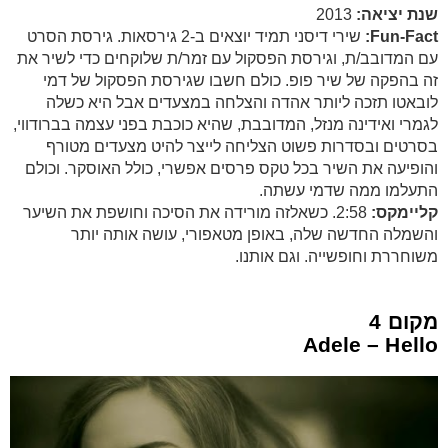
שנת יציאה:
2013
Fun-Fact:
שירי דיסני תמיד יוצאים ב-2 גירסאות. גירסת הסרט
עם המדובב/ת, וגירסת הפסקול עם זמר/ת שלוקחים כדי לשיר את
זה בהפקה של שיר פופ. כולם חשבו שגירסת הפסקול של דמי
לובאטו תזכה ליותר אהדה והצלחה במצעדים אבל היא כשלה
לגמרי ואידינה מנזל, המדובבת, שהיא כוכבת בפני עצמה בברודווי,
בסרטים ובסדרות פשוט הצליחה לייצר להיט מצעדים מטורף
והופיעה את השיר בכל טקס פרסים אפשרי, כולל האוסקר. וכולם
התעלמו ממה שדמי עשתה.
קליימקס:
2:58. כשאלזה מורידה את הסיכה וחושפת את השיער
והשמלה החדשה שלה, באופן מטאפורי, עושה אותה יותר
משוחררת וחופשייה. וגם אותנו.
מקום 4
Adele – Hello