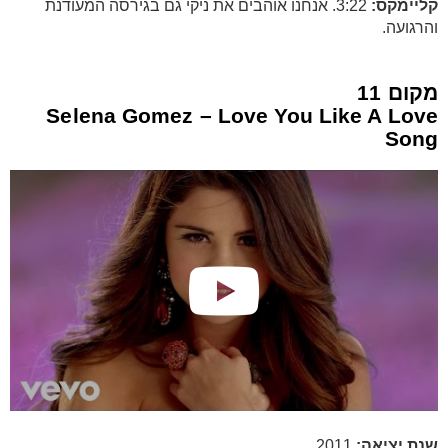
קליימקס:
3:22. אנחנו אוהבים את ניקי גם בגירסה המעודנת
והרגועה.
מקום 11
Selena Gomez – Love You Like A Love
Song
שנת יציאה:
2011