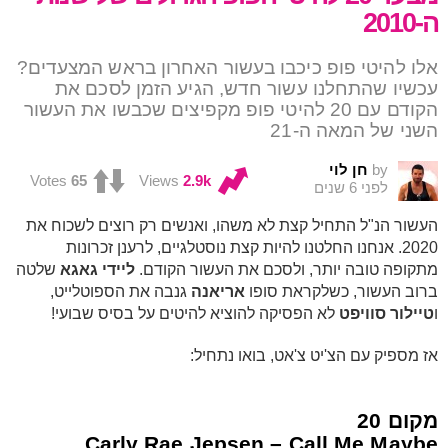
ה-2010
אלו להיטי פופ כיכבו בעשור האחרון בראש המצעדים?
עכשיו שהתחלנו עשור חדש, הגיע הזמן לסכם את
הקודם עם 20 להיטי פופ מקפיצים שכבשו את העשור
השני של המאה ה-21
by
חן לוי
Votes
65
Views
2.9k
לפני 6 שנים
העשור הנ"ל התחיל קצת לא משהו, ואנשים רק רוצים לשכוח את
2020. אנחנו החלטנו להיות קצת נוסטלגיים, לרענן זכרונות
מתקופה טובה יותר, ולסכם את העשור הקודם.
ליידי גאגא
שלטה
ברוב העשור, כשלקראת סופו
אריאנה
גנבה את הספוטלייט,
ו
טיילור סוויפט
לא הפסיקה להוציא להיטים על בסיס שבועי!
אז מספיק עם הצ'יט צ'אט, בואו נתחיל:
מקום 20
Carly Rae Jepsen – Call Me Maybe