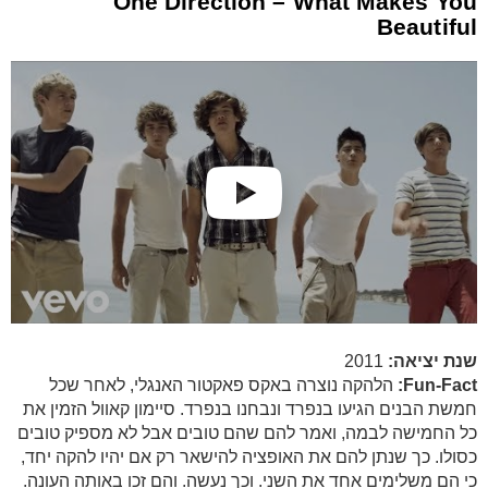
One Direction – What Makes You
Beautiful
שנת יציאה:
2011
Fun-Fact:
הלהקה נוצרה באקס פאקטור האנגלי, לאחר שכל
חמשת הבנים הגיעו בנפרד ונבחנו בנפרד. סיימון קאוול הזמין את
כל החמישה לבמה, ואמר להם שהם טובים אבל לא מספיק טובים
כסולו. כך שנתן להם את האופציה להישאר רק אם יהיו להקה יחד,
כי הם משלימים אחד את השני. וכך נעשה. והם זכו באותה העונה.