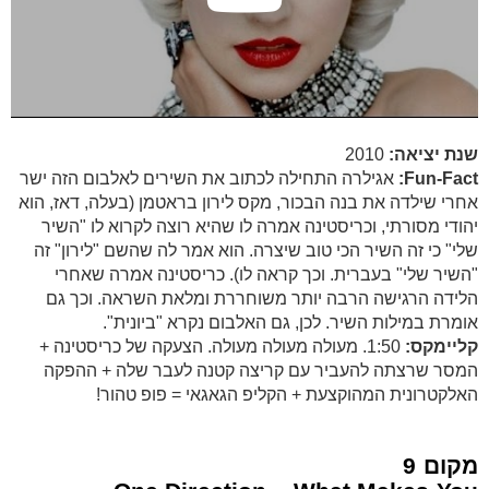
שנת יציאה:
2010
Fun-Fact:
אגילרה התחילה לכתוב את השירים לאלבום הזה ישר
אחרי שילדה את בנה הבכור, מקס לירון בראטמן (בעלה, דאז, הוא
יהודי מסורתי, וכריסטינה אמרה לו שהיא רוצה לקרוא לו "השיר
שלי" כי זה השיר הכי טוב שיצרה. הוא אמר לה שהשם "לירון" זה
"השיר שלי" בעברית. וכך קראה לו). כריסטינה אמרה שאחרי
הלידה הרגישה הרבה יותר משוחררת ומלאת השראה. וכך גם
אומרת במילות השיר. לכן, גם האלבום נקרא "ביונית".
קליימקס:
1:50. מעולה מעולה מעולה. הצעקה של כריסטינה +
המסר שרצתה להעביר עם קריצה קטנה לעבר שלה + ההפקה
האלקטרונית המהוקצעת + הקליפ הגאגאי = פופ טהור!
מקום 9