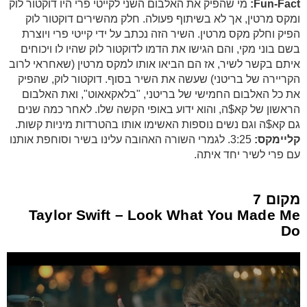
Fun-Fact:
מי שהפיק את האלבום השני לקייטי פרי היו דוקטור לוק
ומקס מרטין, אך לא בשיתוף פעולה. חלק מהשירים דוקטור לוק
הפיק וחלק מקס מרטין. השיר הזה נכתב על ידי קייטי פרי ויוצרת
בשם בוני מקי, והם הגישו את הדמו לדוקטור לוק שהיו לו ויכוחים
איתם בקשר לשיר, אז הם הביאו אותו למקס מרטין (שאחראי לרוב
הקריירה של בריטני) שעשה את השיר בסוף. דוקטור לוק, שהפיק
את כל האלבום החמישי של בריטני, "בלאקאאוט", ואת האלבום
הראשון של קא$ה, והוא ידוע באופי הקשה שלו. לאחר כמה שנים
גם קא$ה וגם נשים נוספות האשימו אותו בהטרדות מיניות קשות.
קליימקס:
3:25. לגמרי השורה האהובה עלינו בשיר וסוחפת אותנו
עם פרי לשיר יחד איתה.
מקום 7
Taylor Swift – Look What You Made Me
Do