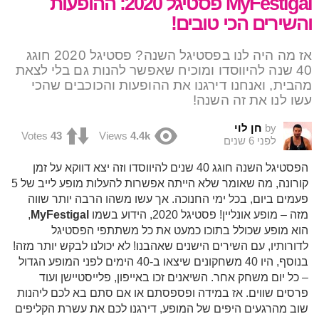
MyFestigal פסטיגל 2020: ההופעות
והשירים הכי טובים!
אז מה היה לנו בפסטיגל השנה? פסטיגל 2020 חוגג
40 שנה להיווסדו ומוכיח שאפשר להנות גם בלי לצאת
מהבית, ואנחנו דירגנו את ההופעות והכוכבים שהכי
עשו לנו את זה השנה!
by
חן לוי
Votes
43
Views
4.4k
לפני 6 שנים
הפסטיגל השנה חוגג 40 שנים להיווסדו וזה יצא דווקא על זמן
קורונה, מה שאומר שלא הייתה אפשרות להעלות מופע לייב של 5
פעמים ביום, בכל ימי החנוכה. אך עשו משהו הרבה יותר שווה
מזה – מופע אונליין! פסטיגל 2020, הידוע בשמו
MyFestigal
,
הוא מופע שכולל בתוכו כמעט את כל משתתפי הפסטיגל
לדורותיו, עם השירים הישנים שאהבנו! לא יכולנו לבקש יותר מזה!
בנוסף, היו 40 משחקונים שיצאו ב-40 הימים לפני המופע הגדול
– כל יום משחק אחר. השיאנים זכו באייפון, פלייסטיישן ועוד
פרסים שווים. אז במידה ופספסתם או אם סתם בא לכם ליהנות
שוב מהרגעים היפים של המופע, דירגנו לכם את עשרת הקליפים