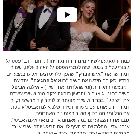
כמה התגעגענו ל
שירי מימון
ו
רן דנקר
יחד!… הם היו ב״פסטיגל
גיבורי על״ ב-2005, שזה לגמרי הפסטיגל האהוב עלינו, ושם רן
דנקר שר את
״איש הברק״
שהפך ללהיט וצעד אפילו במצעדים
ברדיו. כאן הם חידשו את השיר
״בוא אל החגיגה״
, יחד עם
המבצעת המקורית (ומי שהלחינה את השיר) –
אילנה אביטל
.
השיר בסגנון ג׳אז פופ, והרעיון כנראה נלקח מזה ששירי עשתה
את ״שיקגו״ בברודווי. שירי מפגינה יכולות ריקוד מרשימות, ורן
דנקר הורס אותנו עם כישרון השירה שלו. אילנה אביטל עוטפת
את הכל ומגיחה בסוף השיר בפזמונים האחרונים.
גנבו את ההצגה:
עם כמה שאנחנו אוהבים את אילנה אביטל,
אנחנו עדיין מתלבטים מי העיף לנו את הראש יותר, שירי או רני…
מבחינת ריקוד – שירי. מבחינת שירה – לגמרי רן.