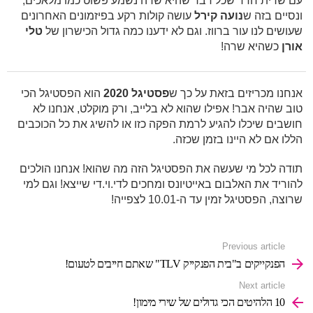
עם שרית חדד שכל דבר שהיא שרה נשמע פשוט כמו מלאכים,
ונסיים בזה ש
נועה קירל
עושה קולות רקע בפיזמונים האחרונים
שעושים לנו עור ברווז. וגם לא ידענו כמה גדול הכישרון של
טלי
אורן
כשהיא שרה!
אנחנו מכריזים בזאת על כך ש
פסטיגל 2020
הוא הפסטיגל הכי
טוב שהיה אבר! אפילו שהוא לא בלייב, ורק מוקלט, אנחנו לא
חושבים שיכלו להגיע לרמת הפקה כזו או להשיג את כל הכוכבים
הללו אם לא היינו בזמן שכזה.
תודה לכל מי שעשה את הפסטיגל הזה מה שהוא! אנחנו הולכים
להוריד את האלבום באייטיונס ומחכים לדי.וי.די שייצא! וגם למי
שרוצה, הפסטיגל זמין עד ה-10.01 לצפייה!
See
Previous article
more
הפנקייקים ב"בית הפנקייק TLV" שאתם חייבים לטעום!
Next article
10 הלהיטים הכי גדולים של שירי מימון!