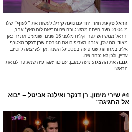
הראל סקעת
חוזר, יחד עם
נועה קירל
, לעשות את
״לעוף״
שלו
מ-2004. נועה הייתה ממש טובה פה והביאה לזה טאץ׳ אחר,
והראל ממש השתפר ווקלית מלפני 16 שנים ושומעים את זה כאן
מאוד. מה שכן, אנחנו מעדיפים את הגירסה ש
רן דנקר
מצטרף
אליו, במחרוזת שמופיעה בפסטיגל השנה, אך לא יצאה ליוטיוב
עדיין, ולכן לא נכחה פה.
גנבה את ההצגה:
נועה כמובן, עם כוריאוגרפיה שמעיפה לנו את
הראש!
#4 שירי מימון, רן דנקר ואילנה אביטל – "בוא
אל החגיגה"