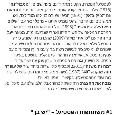
לפסטיגל הנוכחי). הקטע מתחיל עם
ציפי שביט
ו
"טמבולינה"
(1976) שלה, שתמיד קורע אותנו מצחוק, אחרי זה
חני נחמיאס
עם
"צ'יק צ'אק"
(1991) הכיפי שגורם לנו לזוז מצד לצד, ואז
ממשיכים עם הדבר שהכי ממיס אותנו –
מיכל ינאי
עם
"שלום
היא מילה שימושית"
(1993), וכל מה שאנחנו רוצים זה את
הגירסה המלאה של השיר הזה! ואחרי שנרגענו מזה, מגיעה
יעל
בר זוהר
עם
"כן את יכולה"
(2009) שהכרנו רק השנה, כי זה
פסטיגל שלא יצא לנו לראות… וכמה פספסנו פה! זה שיר ענק
שגורם לנו מוטיבציה לעשות ריצה בחוץ עם חיוך! ומסיימים עם
ענקית הפסטיגל,
אליאנה תדהר
, שגם אליה נחשפנו בעיקר
בפסטיגל השנה, וגם פה פספסנו כישרון ענק עם שיר אדיר –
"מה זה משנה"
(2013). ולבסוף כולן שרות ביחד שיר של
עופרה
חזה
שנקרא
"40"
(1987) (שזה ממש מוזר ומדהים שיש לה שיר
כזה ועוד מהפסטיגל!). בקיצור – עפנו באוויר!
גנבה את ההצגה:
היה קשה לבחור אבל הלב שלנו עם מיכל ינאי
לעד! "שלום היא מילה שימושית" זה החיים!
#1 משתתפות הפסטיגל – "יש בך"