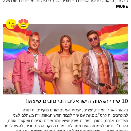
גירלס״, הבאנו לכם את השירים הכי טובים של ג׳רי האליוול מקריירת הסולו שלה
MORE
10 שירי הגאווה הישראלים הכי טובים שיצאו!
בעשור האחרון זמרות, יוצרים, יוצרות ואמנים שונים מוקירים.ות תודה
למעריצים.ות להט״בים.יות עם שיר לכבוד חודש הגאווה, וזה משתלם לשני
הצדדים. אנחנו, כמובן, בעד זה. שרק יוציאו יותר שירים מרימים ושיקשרו אותנו,
הלהט״בים.יות לשמחה הזאת וייתנו לנו במה במוזיקת המיינסטרים, להגיע לכמה