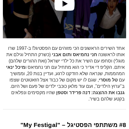
אחד השירים הראשונים הכי מזוהים עם הפסטיגל! ב-1997 שרו
אותו לראשונה
חני נחמיאס
ו
תום אבני
(כשרק התחיל וגילם את
מוגלי) וסחפו עם השיר את כל ילדי ישראל (ואת ההורים שלהם)
איתם. הקליפ די אדיר כי הוא מתחיל עם חני נחמיאס ו
מיכל ינאי
המהממות, שנראה שלא הזדקנו לרגע, ועדיין בנות 20, וממשיך
עם
טל מוסרי
, שגם לו יש מקום של כבוד אצל הזאטוטים שצפו
ב"ערוץ הילדים", ועם עוד מלאן כוכבי ילדים של פעם ושל היום.
גנבו את ההצגה:
דנה פרידר
ו
סטפן
שהיו מקסימים ונפלאים
בקטע שלהם בשיר.
#8 משתתפי הפסטיגל – "My Festigal"