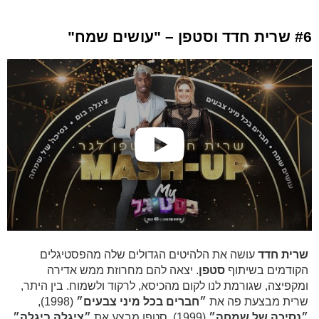
#6 שרית חדד וסטפן – "עושים שמח"
שרית חדד
עושה את הלהיטים הגדולים שלה מהפסטיגלים
הקודמים בשיתוף
סטפן
. יצאה להם מחרוזת ממש אדירה
ומקפיצה, שגורמת לנו לקום מהכיסא, לרקוד ולשמוח. בין היתר,
שרית מבצעת פה את
״חברים בכל מיני צבעים״
(1998),
״נסיכה של שמחה״
(1999), סטפן מבצע את
״ציגלה ביגלה״