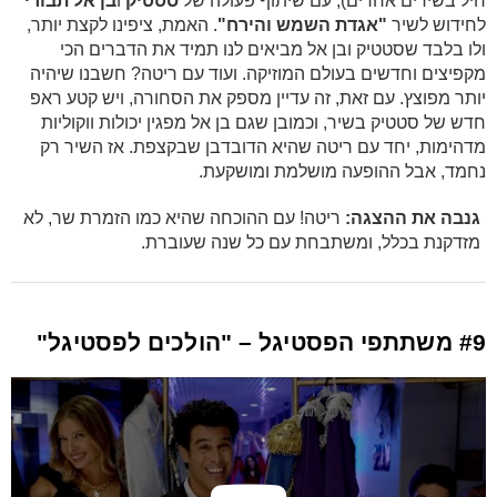
חיל בשירים אחרים), עם שיתוף פעולה של
סטטיק
ו
בן אל תבורי
לחידוש לשיר
"אגדת השמש והירח"
. האמת, ציפינו לקצת יותר,
ולו בלבד שסטטיק ובן אל מביאים לנו תמיד את הדברים הכי
מקפיצים וחדשים בעולם המוזיקה. ועוד עם ריטה? חשבנו שיהיה
יותר מפוצץ. עם זאת, זה עדיין מספק את הסחורה, ויש קטע ראפ
חדש של סטטיק בשיר, וכמובן שגם בן אל מפגין יכולות ווקוליות
מדהימות, יחד עם ריטה שהיא הדובדבן שבקצפת. אז השיר רק
נחמד, אבל ההופעה מושלמת ומושקעת.
גנבה את ההצגה:
ריטה! עם ההוכחה שהיא כמו הזמרת שר, לא
מזדקנת בכלל, ומשתבחת עם כל שנה שעוברת.
#9 משתתפי הפסטיגל – "הולכים לפסטיגל"