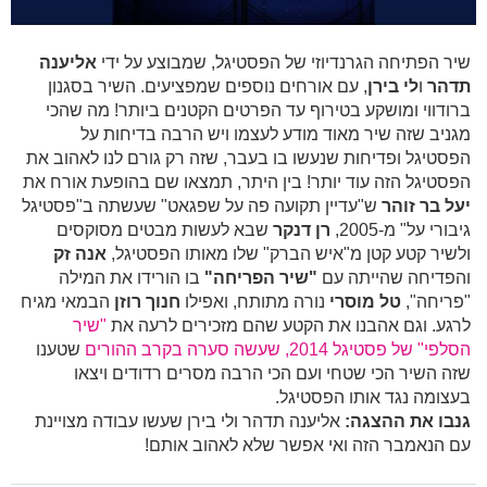
שיר הפתיחה הגרנדיוזי של הפסטיגל, שמבוצע על ידי
אליענה
תדהר
ו
לי בירן
, עם אורחים נוספים שמפציעים. השיר בסגנון
ברודווי ומושקע בטירוף עד הפרטים הקטנים ביותר! מה שהכי
מגניב שזה שיר מאוד מודע לעצמו ויש הרבה בדיחות על
הפסטיגל ופדיחות שנעשו בו בעבר, שזה רק גורם לנו לאהוב את
הפסטיגל הזה עוד יותר! בין היתר, תמצאו שם בהופעת אורח את
יעל בר זוהר
ש"עדיין תקועה פה על שפגאט" שעשתה ב"פסטיגל
גיבורי על" מ-2005,
רן דנקר
שבא לעשות מבטים מסוקסים
ולשיר קטע קטן מ"איש הברק" שלו מאותו הפסטיגל,
אנה זק
והפדיחה שהייתה עם
"שיר הפריחה"
בו הורידו את המילה
"פריחה",
טל מוסרי
נורה מתותח, ואפילו
חנוך רוזן
הבמאי מגיח
לרגע. וגם אהבנו את הקטע שהם מזכירים לרעה את
"שיר
הסלפי" של פסטיגל 2014, שעשה סערה בקרב ההורים
שטענו
שזה השיר הכי שטחי ועם הכי הרבה מסרים רדודים ויצאו
בעצומה נגד אותו הפסטיגל.
גנבו את ההצגה:
אליענה תדהר ולי בירן שעשו עבודה מצויינת
עם הנאמבר הזה ואי אפשר שלא לאהוב אותם!