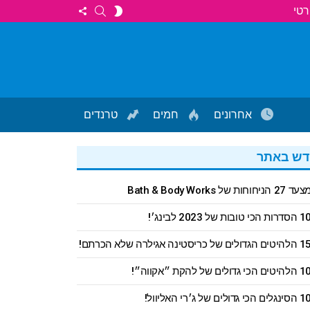
FOLLOW
SEARCH
SWITCH
רטי
US
SKIN
אחרונים
חמים
טרנדים
ש באתר
עד 27 הניחוחות של Bath & Body Works
דרות הכי טובות של 2023 לבינג׳!
יטים הגדולים של כריסטינה אגילרה שלא הכרתם!
היטים הכי גדולים של להקת ״אקווה״!
ינגלים הכי גדולים של ג׳רי האליוול!