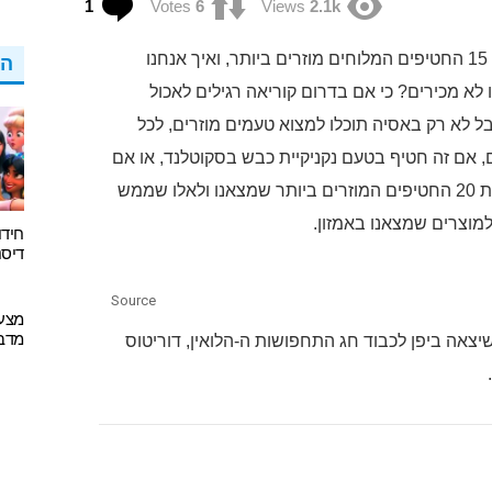
1
Votes
6
Views
2.1k
והפעם אנחנו במסע סביב העולם בחיפוש אחר 15 החטיפים המלוחים מוזרים ביותר, ואיך אנחנו
הפ
ו לא מכירים? כי אם בדרום קוריאה רגילים לאכול
ל לא רק באסיה תוכלו למצוא טעמים מוזרים, לכל
ם, אם זה חטיף בטעם נקניקיית כבש בסקוטלנד, או אם
זה חרקים מיובשים בארה"ב…אספנו לפניכם את 20 החטיפים המוזרים ביותר שמצאנו ולאלו שממש
למוצרים שמצאנו באמזון.
חידו
דיסנ
Source
מדבק
יצאה ביפן לכבוד חג התחפושות ה-הלואין, דוריטוס