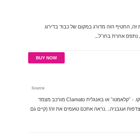
 זה, החטיף הזה מדורג במקום של כבוד בדירוג
 נתפס אחרת בחו"ל...
BUY NOW
Source
וזה בהחלט טעם נרכש, בעיקר אם אתה ממקסיקו. - "קלאמטו" או באנגלית Clamato מורכב מצמד
ברית צדפוניה - צדפות ועגבניה.. .נראה אתכם טועמים את זה! (קיים גם