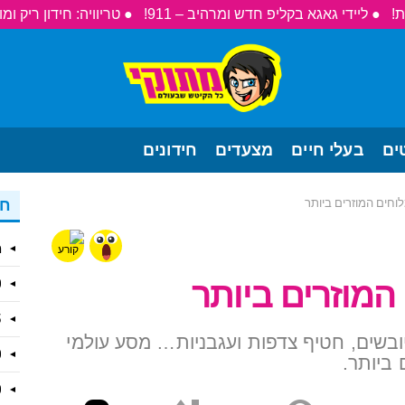
● ליידי גאגא בקליפ חדש ומרהיב – 911!
● טריוויה: חידון ריק ומו
ים
בעלי חיים
מצעדים
חידונים
חד
וחים המוזרים ביותר
מצ
10 הס
15 הלה
ובשים, חטיף צדפות ועגבניות… מסע עולמי
10 הל
10 הס
Comment