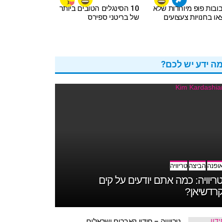
2 בובות פופ מיוחדות שלא
10 הסינגלים הטובים ביותר
ו בחנויות צעצועים
של בריטני ספירס
ה ידע יש לכם?
ופנה
הביצה
טריוויה
ריוויה: כמה אתם יודעים על קים
רדשיאן?
טריוויה – חידון קאברים ישראלים