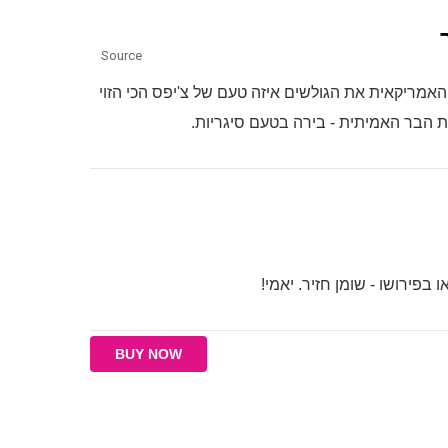
Source
וב, אז לא באמת, אבל כששאלה חברת Lay's האמריקאית את הגולשים איזה טעם של צ'יפס הכי הזוי
 הבר האמיתית - בירה בטעם סיגריות.
בפירושו - שומן חזיר. יאמי!
BUY NOW