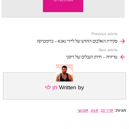
מומלץ בטירוף!
See
Previous article
more
סקירת האלבום החדש של ליידי גאגא – כרומטיקה
Next article
טריוויה – חידון הנבלים של דיסני
Written by
חן לוי
דרינק
ווק
סושי