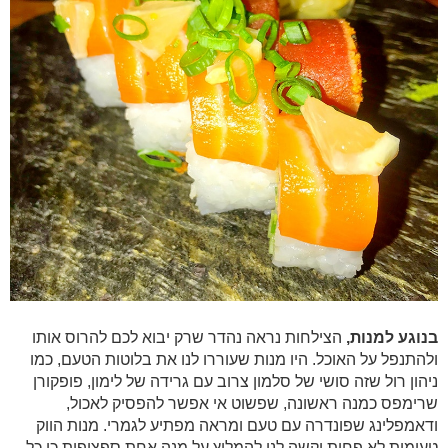
בנוגע למנות,
הצילחות נראה נהדר שרק יבוא לכם להרוס אותו
ולהתנפל על האוכל. היו מנות שעוררו לנו את בלוטות הטעם, כמו
ניהון רול שזה סושי של סלמון צרוב עם גרידה של לימון, פופקורן
שרימפס כמנה ראשונה, שפשוט אי אפשר להפסיק לאכול,
ודאמפלינג שפונדרה עם טעם ומראה מפתיע לגמרי. מנות הווק
טעימות לא פחות וקשה לנו להמליץ על מנה אחת ספציפית כי כל