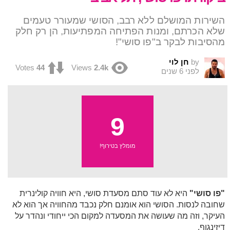
השירות המושלם ללא רבב, הסושי שמעורר טעמים
שלא הכרתם, ומנות הפתיחה המפתיעות, הן רק חלק
מהסיבות לבקר ב"פו סושי"!
by
חן לוי
Votes
44
Views
2.4k
לפני 6 שנים
9
מומלץ בטירוף!
"פו סושי"
היא לא עוד סתם מסעדת סושי, היא חוויה קולינרית
שחובה לנסות. הסושי הוא אומנם חלק נכבד מהחוויה אך הוא לא
העיקר, וזה מה שעושה את המסעדה למקום הכי ייחודי ונהדר על
דיזינגוף.