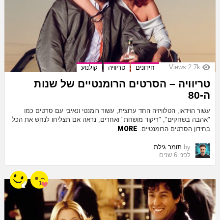
Views
2.7k
חידונים
טריוויה
קולנוע
טריוויה – הסרטים הרומנטיים של שנות
ה-80
עשור הוידאו, הטלוויזיה החד ערוצית, עשור רומנטי ונאיבי עם סרטים כמו
"אהבה בשחקים", "ריקוד מושחת" ואחרים, נראה אם תצליחו לנחש את הכל
MORE
בחידון הסרטים הרומנטיים.
by
תומר גילת
לפני 6 שנים