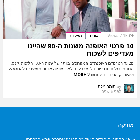
Views
7.1k
אופנה
מצעדים
10 פרטי האופנה משנות ה-80 שהיינו
מעדיפים לשכוח
מצעד הטרנדים האופנתיים המגוחכים ביותר של שנות ה-80, חליפות ג'ינס,
מחחמי רגלים, וכפפות בלי אצבעות, לאיזו אופנה אנחנו ממשיכים להתגעגע
MORE
ולאיזו רק מפחדים שתחזור?
by
תומר גילת
לפני 6 שנים
מוזיקה
15 הלהיטים הגדולים של כריסטינה אגילרה שלא הכרתם!