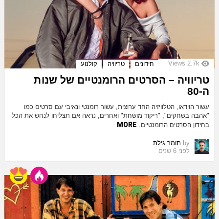
Views
2.7k
חידונים
טריוויה
קולנוע
טריוויה – הסרטים הרומנטיים של שנות
ה-80
עשור הוידאו, הטלוויזיה החד ערוצית, עשור רומנטי ונאיבי עם סרטים כמו
"אהבה בשחקים", "ריקוד מושחת" ואחרים, נראה אם תצליחו לנחש את הכל
MORE
בחידון הסרטים הרומנטיים.
by
תומר גילת
לפני 6 שנים