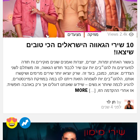
Views
2.4k
מוזיקה
מצעדים
10 שירי הגאווה הישראלים הכי טובים
שיצאו!
בעשור האחרון זמרות, יוצרים, יוצרות ואמנים שונים מוקירים.ות תודה
למעריצים.ות להט״בים.יות עם שיר לכבוד חודש הגאווה, וזה משתלם לשני
הצדדים. אנחנו, כמובן, בעד זה. שרק יוציאו יותר שירים מרימים ושיקשרו
אותנו, הלהט״בים.יות לשמחה הזאת וייתנו לנו במה במוזיקת המיינסטרים,
להגיע לכמה שיותר א.נשים – שיידעו שאנחנו דוגלים אך ורק באהבה חופשית.
MORE
אז אחרי ההקדמה הזו, […]
by
חן לוי
לפני 4 שנים