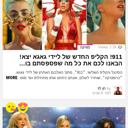
Views
2.2k
מוזיקה
911! הקליפ החדש של ליידי גאגא יצא!
הבאנו לכם את כל מה שפספסתם בו…
הסינגל והקליפ השלישי, ״911״, מתוך האלבום האחרון של ליידי גאגא,
MORE
״כרומטיקה״, שוחרר לעולם, ואנחנו ניתחנו אותו מתחילתו ועד סופו.
by
חן לוי
לפני 6 שנים