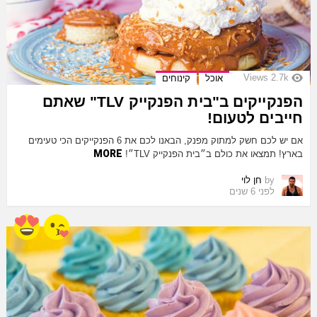
Views
2.7k
אוכל
קינוחים
הפנקייקים ב"בית הפנקייק TLV" שאתם
חייבים לטעום!
אם יש לכם חשק למתוק מפנק, הבאנו לכם את 6 הפנקייקים הכי טעימים
MORE
בארץ! תמצאו את כולם ב״בית הפנקייק TLV״!
by
חן לוי
לפני 6 שנים