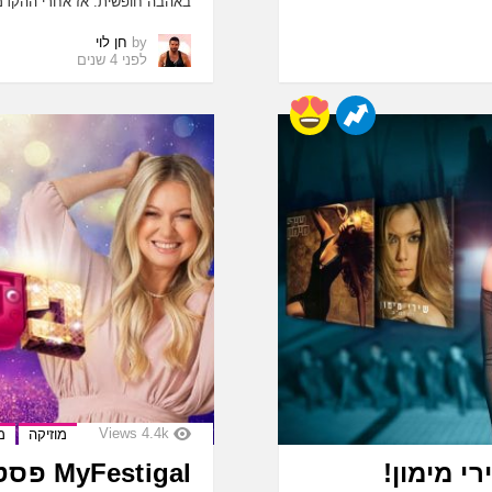
באהבה חופשית. אז אחרי ההקדמ
by
חן לוי
לפני 4 שנים
Views
4.4k
מוזיקה
מ