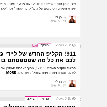
שירי מימון חוזרת לחיינו בסיבוב הופעות מרהיב, ואנחנו מכ
עשרת השירים הכי טובים שלה: מ״אהבה קטנה״ ועד ״טיפה
by
חן לוי
לפני 5 שנים
Views
2.2k
מוזיקה
911! הקליפ החדש של ליידי 
לכם את כל מה שפספסתם בו
הסינגל והקליפ השלישי, ״911״, מתוך האלבו
MORE
לעולם, ואנחנו ניתחנו אותו מתחילתו ועד סופו.
by
חן לוי
לפני 6 שנים
Views
3.1k
טריוויה
מוזיקה