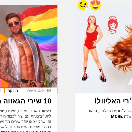
Views
2.4k
מוזיקה
מ
10 שירי הגאווה הישראלים הכי טובים שיצאו!
ע המובילה של ה״ספייס גירלס״, הבאנו
בעשור האחרון זמרות, יוצרים, יוצ
MORE
להט״בים.יות עם שיר לכבוד חודש
ו שלה
זה. שרק יוציאו יותר שירים מרימי
במה במוזיקת המיינסטרים, להגיע