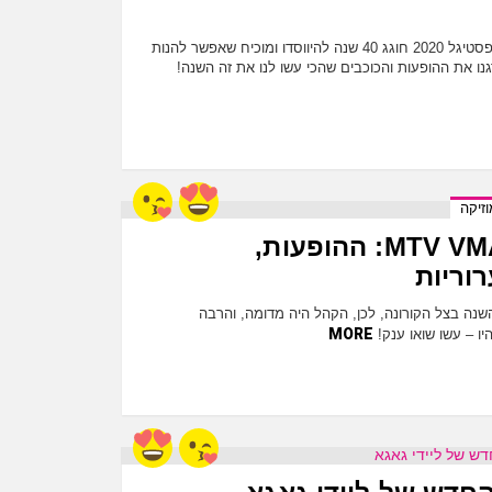
אז מה היה לנו בפסטיגל השנה? פסטיגל 2020 חוגג 40 שנה להיווסדו ומוכיח שאפשר להנות
נו את ההופעות והכוכבים שהכי עשו לנו את זה השנה!
זיקה
טקס ה-MTV VMA's 2020: ההופעות,
וריות
MTV VMA's 20 היה השנה בצל הקורונה, לכן, הקהל היה מדומה, והרבה
MORE
יו – עשו שואו ענק!