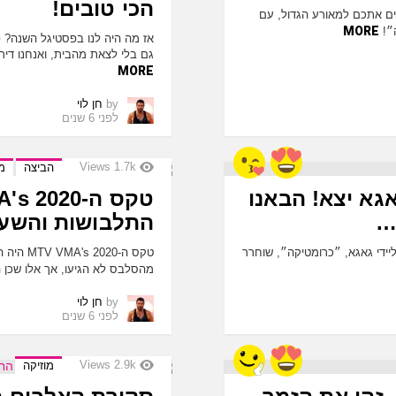
הכי טובים!
ינים אתכם למאורע הגדול, עם
MORE
״!
גם בלי לצאת מהבית, ואנחנו דירג
MORE
by
חן לוי
לפני 6 שנים
Views
1.7k
הביצה
מו
גאגא יצא! הבאנו
…
התלבושות והשער
ם האחרון של ליידי גאגא, ״כרומטיקה״, שוחרר
טקס ה-20
מהסלבס לא הגיעו, אך אלו שכן ה
by
חן לוי
לפני 6 שנים
Views
2.9k
מוזיקה