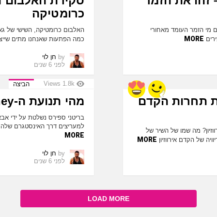
 זהו את הזמר
סקירת האלבום ה
כרומטיקה
 מי הזמר העומד מאחורי
האלבום כרומטיקה, השישי של גאגא,
MORE
ירים
כמה הפתעות שאנחנו מתים שייצא
by
חן לוי
לפני 6 שנים
Views
1.8k
הביצה
ת תחרות הקדם
מהי תנועת ה-FreeBritney# ?
בריטני ספירס נשלטת על ידי אב
למעריצים דרך האינסטגרם שלה,
יון? מה שמו של השיר של
MORE
MORE
ויה של הקדם אירווזיון
by
חן לוי
לפני 6 שנים
LOAD MORE