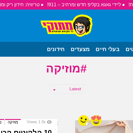
● ליידי גאגא בקליפ חדש ומרהיב – 911!
● טריוויה: חידון ריק ומו
ים
בעלי חיים
מצעדים
חידונים
מוזיקה
Views
1.5k
מוזיקה
מ
10 הלהיטים הכי גדולים של להקת ״אקווה״!