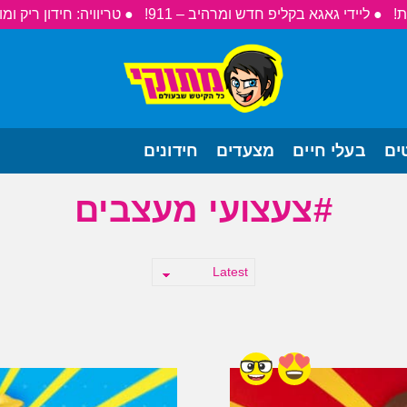
● ליידי גאגא בקליפ חדש ומרהיב – 911!
● טריוויה: חידון ריק ומו
ים
בעלי חיים
מצעדים
חידונים
צעצועי מעצבים