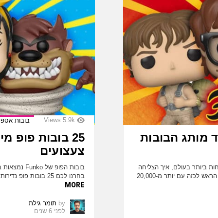
Views
5.9k
בובות אספנ
ד מותג הבובות
25 בובות פופ 
צעצועים
ות ביותר בעולם, איך הצליחה
בובות הפופ ש
חברת Funko להפוך ממותג קטן עם ליין בובות שמזיזות את הראש לכזה עם יותר מ-20,000
בחרנו לכם 25 בובות פופ נדירות שסביר להניח שלא תמצאו אותן בקלות בחנויות הצעצועים.
MORE
by
תומר גילת
לפני 6 שנים