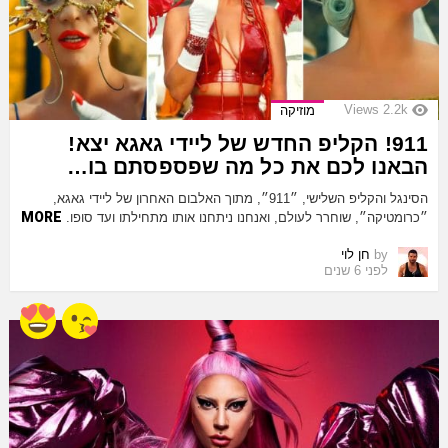
Views
2.2k
מוזיקה
911! הקליפ החדש של ליידי גאגא יצא!
הבאנו לכם את כל מה שפספסתם בו…
הסינגל והקליפ השלישי, ״911״, מתוך האלבום האחרון של ליידי גאגא,
MORE
״כרומטיקה״, שוחרר לעולם, ואנחנו ניתחנו אותו מתחילתו ועד סופו.
by
חן לוי
לפני 6 שנים