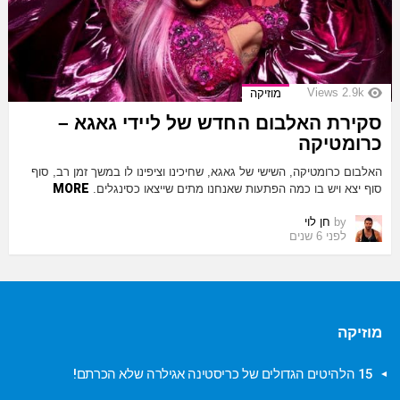
Views
2.9k
מוזיקה
סקירת האלבום החדש של ליידי גאגא –
כרומטיקה
האלבום כרומטיקה, השישי של גאגא, שחיכינו וציפינו לו במשך זמן רב, סוף
MORE
סוף יצא ויש בו כמה הפתעות שאנחנו מתים שייצאו כסינגלים.
by
חן לוי
לפני 6 שנים
מוזיקה
15 הלהיטים הגדולים של כריסטינה אגילרה שלא הכרתם!